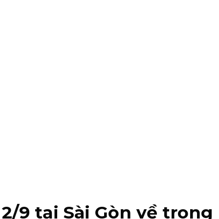
 2/9 tại Sài Gòn về trong