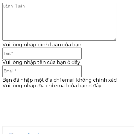
Bình
luận:
Vui lòng nhập bình luận của bạn
Tên:*
Vui lòng nhập tên của bạn ở đây
Email:*
Bạn đã nhập một địa chỉ email không chính xác!
Vui lòng nhập địa chỉ email của bạn ở đây
Share
Facebook
Twitter
Pinter