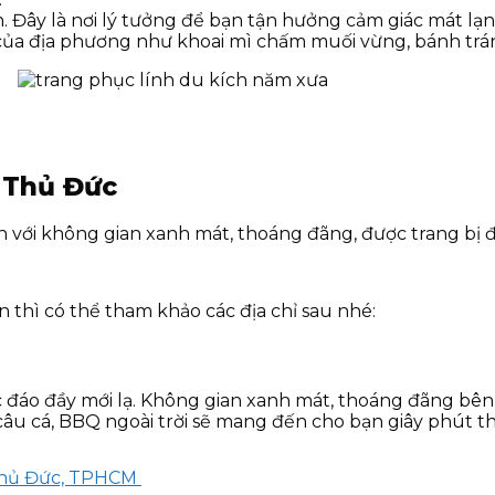
Đây là nơi lý tưởng để bạn tận hưởng cảm giác mát lạnh
a địa phương như khoai mì chấm muối vừng, bánh trá
P Thủ Đức
n với không gian xanh mát, thoáng đãng, được trang bị đ
òn thì có thể tham khảo các địa chỉ sau nhé:
o đầy mới lạ. Không gian xanh mát, thoáng đãng bên bờ 
câu cá, BBQ ngoài trời sẽ mang đến cho bạn giây phút th
 Thủ Đức, TPHCM