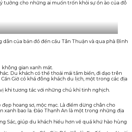
 lý tưởng cho những ai muốn trốn khỏi sự ồn ào của đô
ớng dẫn của bản đồ đến cầu Tân Thuận và qua phà Bình
g không gian xanh mát.
ác. Du khách có thể thoải mái tắm biển, đi dạo trên
i Cần Giờ có khá đông khách du lịch, một trong các địa
vị khi tương tác với những chú khỉ tinh nghịch.
ẻ đẹp hoang sơ, mộc mạc. Là điểm dừng chân cho
ển xanh bao la. Đảo Thạnh An là một trong những địa
ừng Sác, giúp du khách hiểu hơn về quá khứ hào hùng