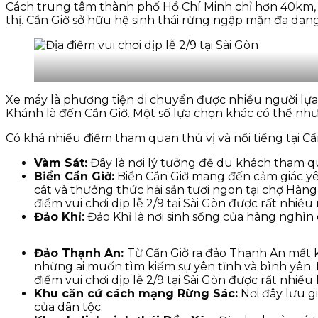
Cách trung tâm thành phố Hồ Chí Minh chỉ hơn 40km, hu
thị. Cần Giờ sở hữu hệ sinh thái rừng ngập mặn đa dạng
Xe máy là phương tiện di chuyển được nhiều người lự
Khánh là đến Cần Giờ. Một số lựa chọn khác có thể như đ
Có khá nhiều điểm tham quan thú vị và nổi tiếng tại C
Vàm Sát:
Đây là nơi lý tưởng để du khách tham q
Biển Cần Giờ:
Biển Cần Giờ mang đến cảm giác yên
cát và thưởng thức hải sản tươi ngon tại chợ Hàng
điểm vui chơi dịp lễ 2/9 tại Sài Gòn được rất nhiều
Đảo Khỉ:
Đảo Khỉ là nơi sinh sống của hàng nghìn 
Đảo Thạnh An:
Từ Cần Giờ ra đảo Thạnh An mất 
những ai muốn tìm kiếm sự yên tĩnh và bình yên.
điểm vui chơi dịp lễ 2/9 tại Sài Gòn được rất nhiều
Khu căn cứ cách mạng Rừng Sác:
Nơi đây lưu g
của dân tộc.