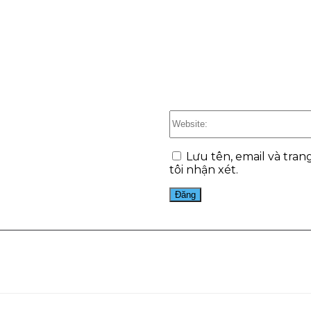
Lưu tên, email và tran
tôi nhận xét.
est
WhatsApp