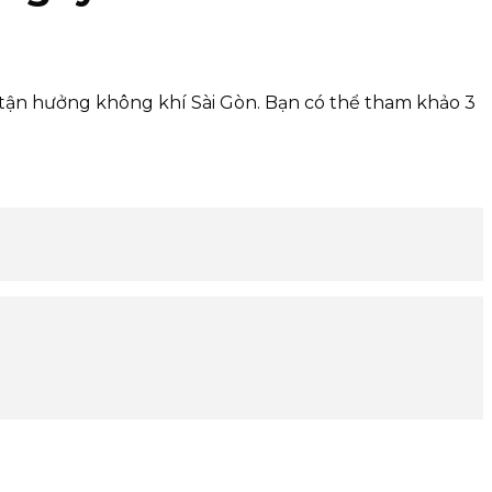
, tận hưởng không khí Sài Gòn. Bạn có thể tham khảo 3