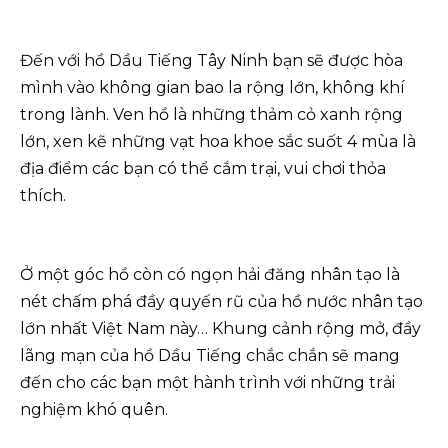
Đến với hồ Dầu Tiếng Tây Ninh bạn sẽ được hòa
mình vào không gian bao la rộng lớn, không khí
trong lành. Ven hồ là những thảm cỏ xanh rộng
lớn, xen kẽ những vạt hoa khoe sắc suốt 4 mùa là
địa điểm các bạn có thể cắm trại, vui chơi thỏa
thích.
Ở một góc hồ còn có ngọn hải đăng nhân tạo là
nét chấm phá đầy quyến rũ của hồ nước nhân tạo
lớn nhất Việt Nam này… Khung cảnh rộng mở, đầy
lãng mạn của hồ Dầu Tiếng chắc chắn sẽ mang
đến cho các bạn một hành trình với những trải
nghiệm khó quên.