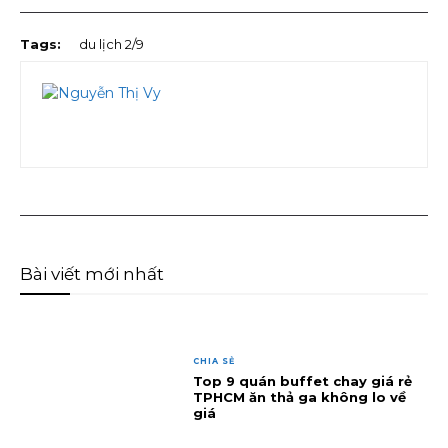
Tags:
du lịch 2/9
Bài viết mới nhất
CHIA SẺ
Top 9 quán buffet chay giá rẻ
TPHCM ăn thả ga không lo về
giá