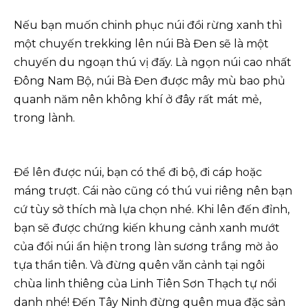
Nếu bạn muốn chinh phục núi đồi rừng xanh thì
một chuyến trekking lên núi Bà Đen sẽ là một
chuyến du ngoạn thú vị đấy. Là ngọn núi cao nhất
Đông Nam Bộ, núi Bà Đen được mây mù bao phủ
quanh năm nên không khí ở đây rất mát mẻ,
trong lành.
Để lên được núi, bạn có thể đi bộ, đi cáp hoặc
máng trượt. Cái nào cũng có thú vui riêng nên bạn
cứ tùy sở thích mà lựa chọn nhé. Khi lên đến đỉnh,
bạn sẽ được chứng kiến khung cảnh xanh mướt
của đồi núi ẩn hiện trong làn sương trắng mờ ảo
tựa thần tiên. Và đừng quên vãn cảnh tại ngôi
chùa linh thiêng của Linh Tiên Sơn Thạch tự nổi
danh nhé! Đến Tây Ninh đừng quên mua đặc sản