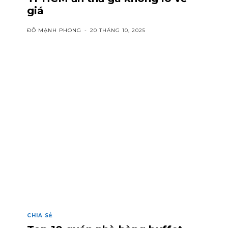
giá
ĐỖ MẠNH PHONG
-
20 THÁNG 10, 2025
CHIA SẺ