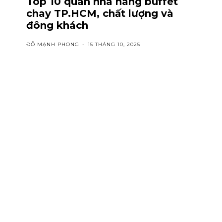
Top 10 quán nhà hàng buffet
chay TP.HCM, chất lượng và
đông khách
ĐỖ MẠNH PHONG
-
15 THÁNG 10, 2025