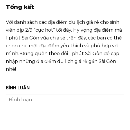
Tổng kết
Với danh sách các địa điểm du lịch giá rẻ cho sinh
viên dịp 2/9 “cực hot” tới đây. Hy vọng địa điểm mà
1 phút Sài Gòn vừa chia sẻ trên đây, các bạn có thể
chọn cho một địa điểm yêu thích và phù hợp với
mình. Đừng quên theo dõi 1 phút Sài Gòn để cập
nhập những địa điểm du lịch giá rẻ gần Sài Gòn
nhé!
BÌNH LUẬN