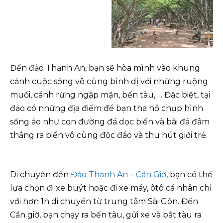
Đến đảo Thạnh An, bạn sẽ hòa mình vào khung
cảnh cuộc sống vô cùng bình dị với những ruộng
muối, cánh rừng ngập mặn, bến tàu,…. Đặc biệt, tại
đảo có những địa điểm để bạn tha hồ chụp hình
sống ảo như con đường đá dọc biển và bãi đá đâm
thẳng ra biển vô cùng độc đáo và thu hút giới trẻ.
Di chuyển đến
Đảo Thạnh An – Cần Giờ
, bạn có thể
lựa chọn đi xe buýt hoặc đi xe máy, ôtô cá nhân chỉ
với hơn 1h di chuyển từ trung tâm Sài Gòn. Đến
Cần giờ, bạn chạy ra bến tàu, gửi xe và bắt tàu ra