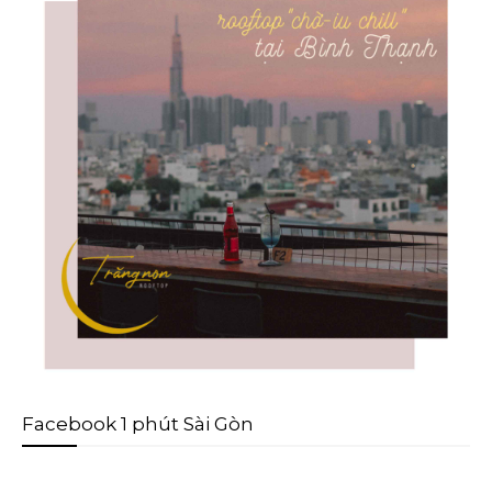
Facebook 1 phút Sài Gòn