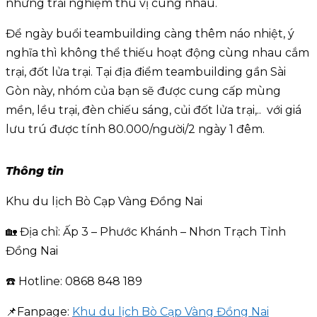
những trải nghiệm thú vị cùng nhau.
Để ngày buổi teambuilding càng thêm náo nhiệt, ý
nghĩa thì không thể thiếu hoạt động cùng nhau cắm
trại, đốt lửa trại. Tại địa điểm teambuilding gần Sài
Gòn này, nhóm của bạn sẽ được cung cấp mùng
mền, lều trại, đèn chiếu sáng, củi đốt lửa trại,.. với giá
lưu trú được tính 80.000/người/2 ngày 1 đêm.
Thông tin
Khu du lịch Bò Cạp Vàng Đồng Nai
🏡 Địa chỉ: Ấp 3 – Phước Khánh – Nhơn Trạch Tỉnh
Đồng Nai
☎️ Hotline: 0868 848 189
📌Fanpage:
Khu du lịch Bò Cạp Vàng Đồng Nai