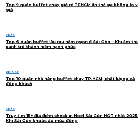
Top 9 quán buffet chay giá rẻ TPHCM ăn thả ga không lo v
giá
KHÁC
Top 6 quán buffet lẩu rau nấm ngon ở Sài Gòn – Khi ẩm th
xanh trở thành niềm hạnh phúc
CHIA SẺ
Top 10 quán nhà hàng buffet chay TP.HCM, chất lượng và
đông khách
KHÁC
Truy tìm 15+ địa điểm check in Noel Sài Gòn HOT nhất 2025
Khi Sài Gòn khoác áo mùa đông