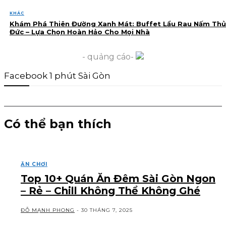
KHÁC
Khám Phá Thiên Đường Xanh Mát: Buffet Lẩu Rau Nấm Thủ
Đức – Lựa Chọn Hoàn Hảo Cho Mọi Nhà
- quảng cáo-
Facebook 1 phút Sài Gòn
Có thể bạn thích
ĂN CHƠI
Top 10+ Quán Ăn Đêm Sài Gòn Ngon
– Rẻ – Chill Không Thể Không Ghé
ĐỖ MẠNH PHONG
-
30 THÁNG 7, 2025