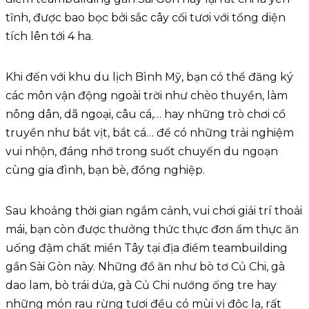
tĩnh, được bao bọc bởi sắc cây cối tươi với tổng diện
tích lên tới 4 ha.
Khi đến với khu du lịch Bình Mỹ, bạn có thể đăng ký
các môn vận động ngoài trời như chèo thuyền, làm
nông dân, dã ngoại, câu cá,… hay những trò chơi cổ
truyền như bắt vịt, bắt cá… để có những trải nghiệm
vui nhộn, đáng nhớ trong suốt chuyến du ngoạn
cùng gia đình, bạn bè, đồng nghiệp.
Sau khoảng thời gian ngắm cảnh, vui chơi giải trí thoải
mái, bạn còn được thưởng thức thực đơn ẩm thực ăn
uống đậm chất miền Tây tại địa điểm teambuilding
gần Sài Gòn này. Những đồ ăn như bò tơ Củ Chi, gà
dao lam, bò trái dứa, gà Củ Chi nướng ống tre hay
những món rau rừng tươi đều có mùi vị độc lạ, rất