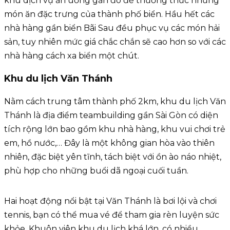
khu dịch vụ ăn uống gần đó để thưởng thức những
món ăn đặc trưng của thành phố biển. Hầu hết các
nhà hàng gần biển Bãi Sau đều phục vụ các món hải
sản, tuy nhiên mức giá chắc chắn sẽ cao hơn so với các
nhà hàng cách xa biển một chút.
Khu du lịch Văn Thánh
Nằm cách trung tâm thành phố 2km, khu du lịch Văn
Thánh là địa điểm teambuilding gần Sài Gòn có diện
tích rộng lớn bao gồm khu nhà hàng, khu vui chơi trẻ
em, hồ nước,… Đây là một không gian hòa vào thiên
nhiên, đặc biệt yên tĩnh, tách biệt với ồn ào náo nhiệt,
phù hợp cho những buổi dã ngoại cuối tuần.
Hai hoạt động nổi bật tại Văn Thánh là bơi lội và chơi
tennis, bạn có thể mua vé để tham gia rèn luyện sức
khỏe. Khuôn viên khu du lịch khá lớn, có nhiều