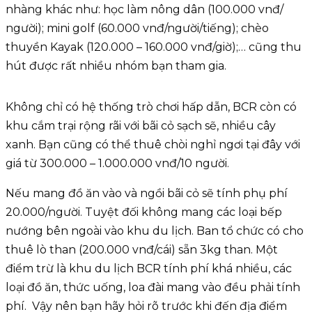
nhàng khác như: học làm nông dân (100.000 vnđ/
người); mini golf (60.000 vnđ/người/tiếng); chèo
thuyền Kayak (120.000 – 160.000 vnđ/giờ);… cũng thu
hút được rất nhiều nhóm bạn tham gia.
Không chỉ có hệ thống trò chơi hấp dẫn, BCR còn có
khu cắm trại rộng rãi với bãi cỏ sạch sẽ, nhiều cây
xanh. Bạn cũng có thể thuê chòi nghỉ ngơi tại đây với
giá từ 300.000 – 1.000.000 vnđ/10 người.
Nếu mang đồ ăn vào và ngồi bãi cỏ sẽ tính phụ phí
20.000/người. Tuyệt đối không mang các loại bếp
nướng bên ngoài vào khu du lịch. Ban tổ chức có cho
thuê lò than (200.000 vnđ/cái) sẵn 3kg than. Một
điểm trừ là khu du lịch BCR tính phí khá nhiều, các
loại đồ ăn, thức uống, loa đài mang vào đều phải tính
phí. Vậy nên bạn hãy hỏi rõ trước khi đến địa điểm