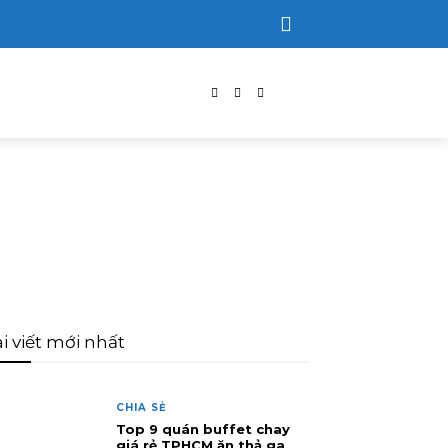
i viết mới nhất
CHIA SẺ
Top 9 quán buffet chay
giá rẻ TPHCM ăn thả ga