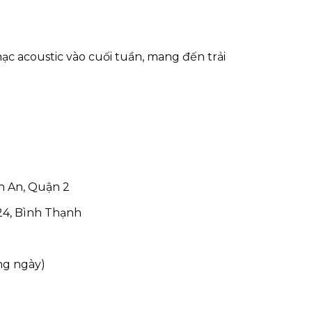
c acoustic vào cuối tuần, mang đến trải
h An, Quận 2
24, Bình Thạnh
ng ngày)