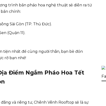
ng trình bắn pháo hoa nghệ thuật sẽ diễn ra từ
m bắn chính:
ông Sài Gòn (TP. Thủ Đức).
en (Quận 11).
 tiện nhất để cùng người thân, bạn bè đón
ực rỡ bạn nhé!
Địa Điểm Ngắm Pháo Hoa Tết
Fa
òn
đãng và riêng tư, Chênh Vênh Rooftop sẽ là sự