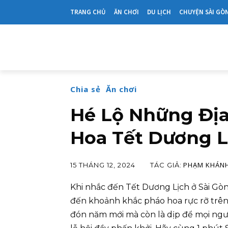
TRANG CHỦ
ĂN CHƠI
DU LỊCH
CHUYỆN SÀI GÒ
Chia sẻ
Ăn chơi
Hé Lộ Những Đị
Hoa Tết Dương L
PHẠM KHÁNH
TÁC GIẢ:
15 THÁNG 12, 2024
Khi nhắc đến Tết Dương Lịch ở Sài Gò
đến khoảnh khắc pháo hoa rực rỡ trên 
đón năm mới mà còn là dịp để mọi ng