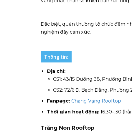
Vạng chắc chắn sẽ khiến bạn hài lòng.
Đặc biệt, quán thường tổ chức đêm nhạ
nghiệm đầy cảm xúc.
Thông tin:
Địa chỉ:
CS1: 43/15 Đường 38, Phường Bìn
CS2: 72/6 Đ. Bạch Đằng, Phường 
Fanpage:
Chạng Vạng Rooftop
Thời gian hoạt động:
16:30–:30 (hằ
Trăng Non Rooftop