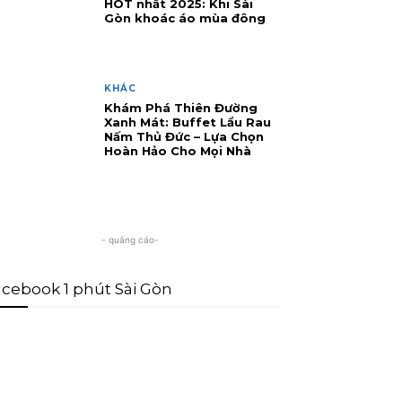
HOT nhất 2025: Khi Sài
Gòn khoác áo mùa đông
KHÁC
Khám Phá Thiên Đường
Xanh Mát: Buffet Lẩu Rau
Nấm Thủ Đức – Lựa Chọn
Hoàn Hảo Cho Mọi Nhà
- quảng cáo-
cebook 1 phút Sài Gòn