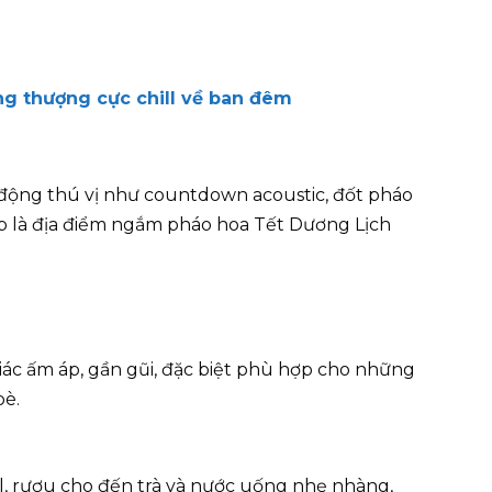
ng thượng cực chill về ban đêm
 động thú vị như countdown acoustic, đốt pháo
p là địa điểm ngắm pháo hoa Tết Dương Lịch
iác ấm áp, gần gũi, đặc biệt phù hợp cho những
bè.
, rượu cho đến trà và nước uống nhẹ nhàng,