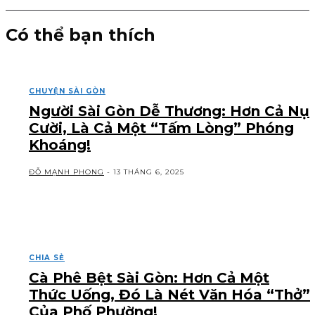
Có thể bạn thích
CHUYỆN SÀI GÒN
Người Sài Gòn Dễ Thương: Hơn Cả Nụ
Cười, Là Cả Một “Tấm Lòng” Phóng
Khoáng!
ĐỖ MẠNH PHONG
-
13 THÁNG 6, 2025
CHIA SẺ
Cà Phê Bệt Sài Gòn: Hơn Cả Một
Thức Uống, Đó Là Nét Văn Hóa “Thở”
Của Phố Phường!