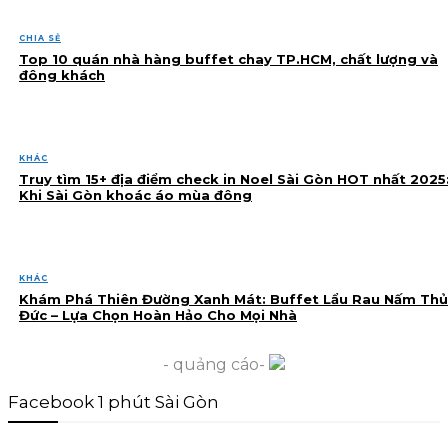
CHIA SẺ
Top 10 quán nhà hàng buffet chay TP.HCM, chất lượng và
đông khách
KHÁC
Truy tìm 15+ địa điểm check in Noel Sài Gòn HOT nhất 2025
Khi Sài Gòn khoác áo mùa đông
KHÁC
Khám Phá Thiên Đường Xanh Mát: Buffet Lẩu Rau Nấm Thủ
Đức – Lựa Chọn Hoàn Hảo Cho Mọi Nhà
- quảng cáo-
Facebook 1 phút Sài Gòn