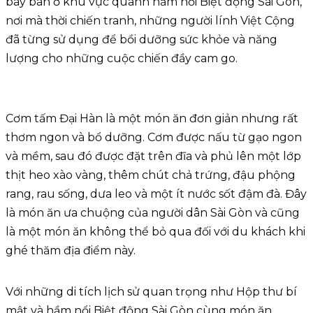
bày bán ở khu vực quanh hầm nổi Biệt động Sài Gòn,
nơi mà thời chiến tranh, những người lính Việt Cộng
đã từng sử dụng để bồi dưỡng sức khỏe và năng
lượng cho những cuộc chiến đầy cam go.
Cơm tấm Đại Hàn là một món ăn đơn giản nhưng rất
thơm ngon và bổ dưỡng. Cơm được nấu từ gạo ngon
và mềm, sau đó được đặt trên đĩa và phủ lên một lớp
thịt heo xào vàng, thêm chút chả trứng, đậu phộng
rang, rau sống, dưa leo và một ít nước sốt đậm đà. Đây
là món ăn ưa chuộng của người dân Sài Gòn và cũng
là một món ăn không thể bỏ qua đối với du khách khi
ghé thăm địa điểm này.
Với những di tích lịch sử quan trọng như Hộp thư bí
mật và hầm nổi Biệt động Sài Gòn cùng món ăn