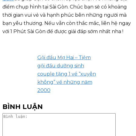
điểm chụp hình tại Sài Gòn. Chúc bạn sẽ có khoảng
thời gian vui vẻ và hạnh phúc bên những người mà
bạn yêu thương. Nếu vẫn còn thắc mắc, liên hệ ngay
với 1 Phút Sài Gòn để được giải đáp sớm nhất nha !
Gội đầu Mợ Hai – Tiệm
gội đầu dưỡng sinh
couple tặng 1 vé “xuyên
không” về những năm
2000
BÌNH LUẬN
Bình
luận: