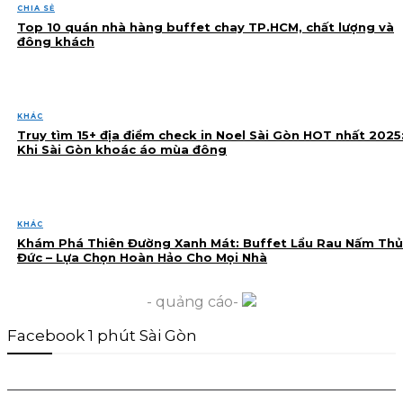
CHIA SẺ
Top 10 quán nhà hàng buffet chay TP.HCM, chất lượng và
đông khách
KHÁC
Truy tìm 15+ địa điểm check in Noel Sài Gòn HOT nhất 2025
Khi Sài Gòn khoác áo mùa đông
KHÁC
Khám Phá Thiên Đường Xanh Mát: Buffet Lẩu Rau Nấm Thủ
Đức – Lựa Chọn Hoàn Hảo Cho Mọi Nhà
- quảng cáo-
Facebook 1 phút Sài Gòn