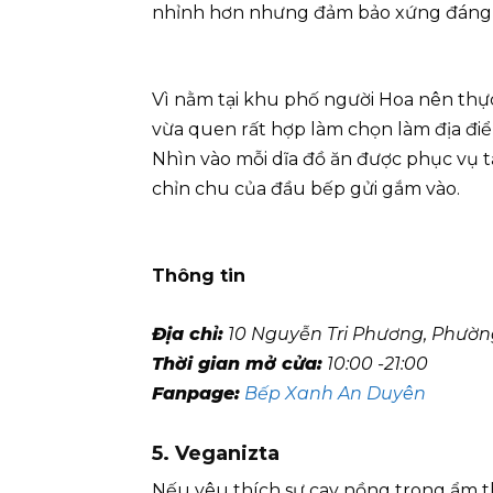
nhỉnh hơn nhưng đảm bảo xứng đáng v
Vì nằm tại khu phố người Hoa nên thự
vừa quen rất hợp làm chọn làm địa điể
Nhìn vào mỗi dĩa đồ ăn được phục vụ t
chỉn chu của đầu bếp gửi gắm vào.
Thông tin
Địa chỉ:
10 Nguyễn Tri Phương, Phường
Thời gian mở cửa:
10:00 -21:00
Fanpage:
Bếp Xanh An Duyên
5. Veganizta
Nếu yêu thích sự cay nồng trong ẩm th