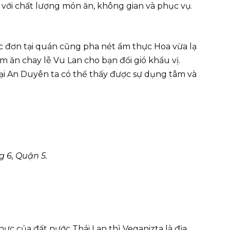
ới chất lượng món ăn, không gian và phục vụ.
c đơn tại quán cũng pha nét ẩm thực Hoa vừa lạ
m ăn chay lễ Vu Lan cho bạn đổi gió khẩu vị.
ại An Duyên ta có thể thấy được sự dụng tâm và
 6, Quận 5.
ực của đất nước Thái Lan thì Veganizta là địa