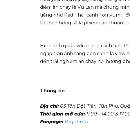
điểm ăn chay lễ Vu Lan mà chúng mình
tiếng như Pad Thái, canh Tomyum,… đư
thuộc nhưng sẽ là phiên bản thuần thự
Hình ảnh quán với phong cách tinh tế,
ngập tràn ánh sáng bên cạnh là view h
đến trải nghiệm ăn chay hơi hướng phư
Thông tin
Địa chỉ:
03 Tôn Dật Tiên, Tân Phú, Quậ
Thời gian mở cửa:
11:00 – 14:00 & 17:
Fanpage:
Veganizta