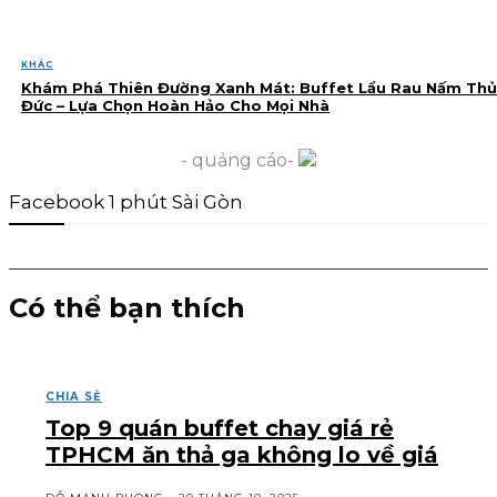
KHÁC
Khám Phá Thiên Đường Xanh Mát: Buffet Lẩu Rau Nấm Thủ
Đức – Lựa Chọn Hoàn Hảo Cho Mọi Nhà
- quảng cáo-
Facebook 1 phút Sài Gòn
Có thể bạn thích
CHIA SẺ
Top 9 quán buffet chay giá rẻ
TPHCM ăn thả ga không lo về giá