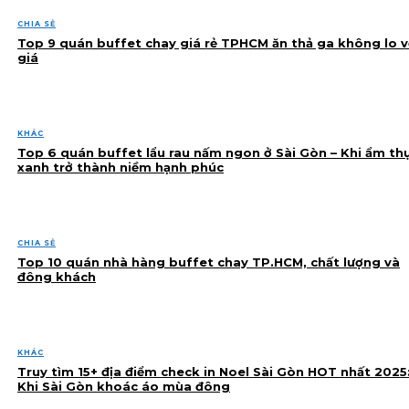
CHIA SẺ
Top 9 quán buffet chay giá rẻ TPHCM ăn thả ga không lo v
giá
KHÁC
Top 6 quán buffet lẩu rau nấm ngon ở Sài Gòn – Khi ẩm th
xanh trở thành niềm hạnh phúc
CHIA SẺ
Top 10 quán nhà hàng buffet chay TP.HCM, chất lượng và
đông khách
KHÁC
Truy tìm 15+ địa điểm check in Noel Sài Gòn HOT nhất 2025
Khi Sài Gòn khoác áo mùa đông