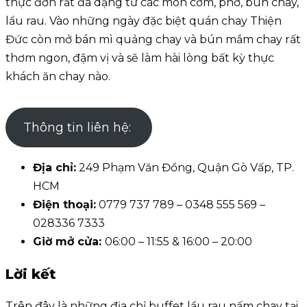
thực đơn rất đa dạng từ các món cơm, phở, bún chay,
lẩu rau. Vào những ngày đặc biệt quán chay Thiện
Đức còn mở bán mì quảng chay và bún mắm chay rất
thơm ngon, đậm vị và sẽ làm hài lòng bất kỳ thực
khách ăn chay nào.
Thông tin liên hệ:
Địa chỉ:
249 Phạm Văn Đồng, Quận Gò Vấp, TP.
HCM
Điện thoại:
0779 737 789 – 0348 555 569 –
028336 7333
Giờ mở cửa:
06:00 – 11:55 & 16:00 – 20:00
Lời kết
Trên đây là những địa chỉ buffet lẩu rau nấm chay tại