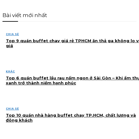
Bài viết mới nhất
CHIA SẺ
Top 9 quán buffet chay giá rẻ TPHCM ăn thả ga không lo v
giá
KHÁC
Top 6 quán buffet lẩu rau nấm ngon ở Sài Gòn – Khi ẩm th
xanh trở thành niềm hạnh phúc
CHIA SẺ
Top 10 quán nhà hàng buffet chay TP.HCM, chất lượng và
đông khách