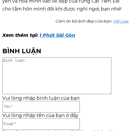
yên và hòa mình vào vẻ đẹp của rừng Cát Tiên. Để
cho tâm hồn mình đôi khi được nghỉ ngơi, bạn nhé!
Cảm ơn bộ ảnh đẹp của bạn:
Yến Lee
Xem thêm tại:
1 Phút Sài Gòn
BÌNH LUẬN
Bình
luận:
Vui lòng nhập bình luận của bạn
Tên:*
Vui lòng nhập tên của bạn ở đây
Email:*