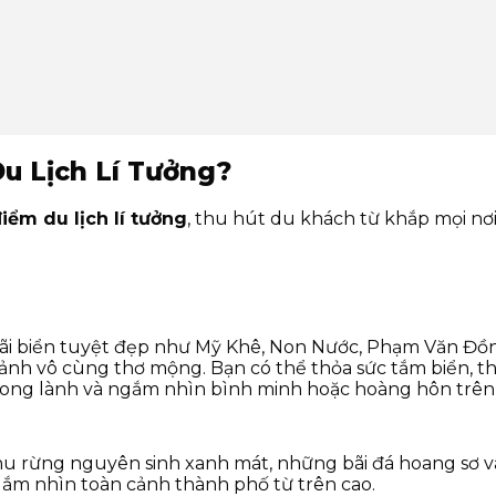
u Lịch Lí Tưởng?
điểm du lịch lí tưởng
, thu hút du khách từ khắp mọi nơi. 
i biển tuyệt đẹp như Mỹ Khê, Non Nước, Phạm Văn Đồng. 
h vô cùng thơ mộng. Bạn có thể thỏa sức tắm biển, th
 trong lành và ngắm nhìn bình minh hoặc hoàng hôn trên 
hu rừng nguyên sinh xanh mát, những bãi đá hoang sơ và
m nhìn toàn cảnh thành phố từ trên cao.