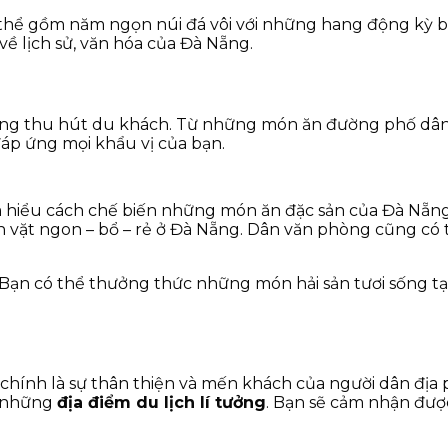
ể gồm năm ngọn núi đá vôi với những hang động kỳ bí
ề lịch sử, văn hóa của Đà Nẵng.
ng thu hút du khách. Từ những món ăn đường phố dân 
áp ứng mọi khẩu vị của bạn.
m hiểu cách chế biến những món ăn đặc sản của Đà Nẵng 
vặt ngon – bổ – rẻ ở Đà Nẵng. Dân văn phòng cũng có t
 Bạn có thể thưởng thức những món hải sản tươi sống tại
chính là sự thân thiện và mến khách của người dân địa
u những
địa điểm du lịch lí tưởng
. Bạn sẽ cảm nhận được