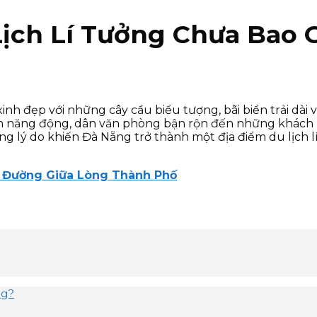
ịch Lí Tưởng Chưa Bao G
inh đẹp với những cây cầu biểu tượng, bãi biển trải dà
viên năng động, dân văn phòng bận rộn đến những khách
ng lý do khiến Đà Nẵng trở thành một địa điểm du lịch l
n Đường Giữa Lòng Thành Phố
ng?