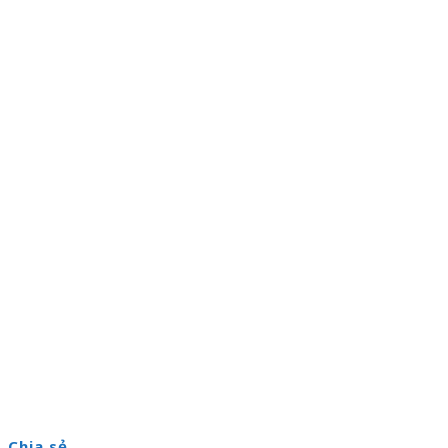
Chia sẻ