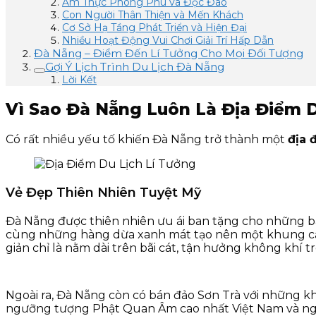
Ẩm Thực Phong Phú và Độc Đáo
Con Người Thân Thiện và Mến Khách
Cơ Sở Hạ Tầng Phát Triển và Hiện Đại
Nhiều Hoạt Động Vui Chơi Giải Trí Hấp Dẫn
Đà Nẵng – Điểm Đến Lí Tưởng Cho Mọi Đối Tượng
Gợi Ý Lịch Trình Du Lịch Đà Nẵng
Lời Kết
Vì Sao Đà Nẵng Luôn Là Địa Điểm D
Có rất nhiều yếu tố khiến Đà Nẵng trở thành một
địa 
Vẻ Đẹp Thiên Nhiên Tuyệt Mỹ
Đà Nẵng được thiên nhiên ưu ái ban tặng cho những bã
cùng những hàng dừa xanh mát tạo nên một khung cản
giản chỉ là nằm dài trên bãi cát, tận hưởng không khí
Ngoài ra, Đà Nẵng còn có bán đảo Sơn Trà với những k
ngưỡng tượng Phật Quan Âm cao nhất Việt Nam và ngắ