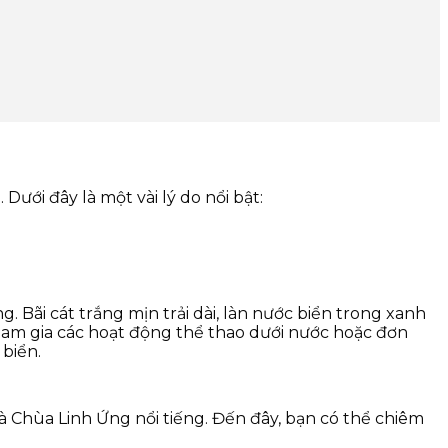
Dưới đây là một vài lý do nổi bật:
Bãi cát trắng mịn trải dài, làn nước biển trong xanh
am gia các hoạt động thể thao dưới nước hoặc đơn
biển.
 Chùa Linh Ứng nổi tiếng. Đến đây, bạn có thể chiêm