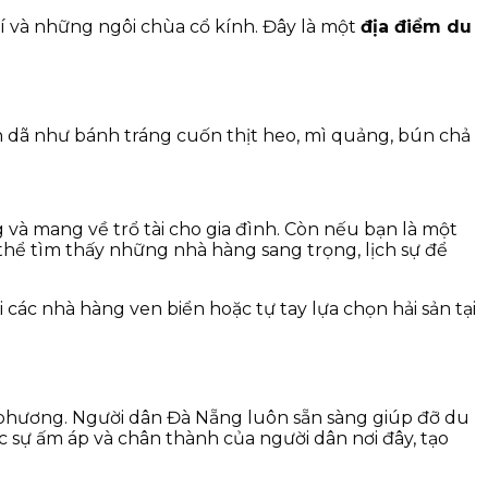
 và những ngôi chùa cổ kính. Đây là một
địa điểm du
dã như bánh tráng cuốn thịt heo, mì quảng, bún chả
và mang về trổ tài cho gia đình. Còn nếu bạn là một
hể tìm thấy những nhà hàng sang trọng, lịch sự để
 các nhà hàng ven biển hoặc tự tay lựa chọn hải sản tại
 phương. Người dân Đà Nẵng luôn sẵn sàng giúp đỡ du
 sự ấm áp và chân thành của người dân nơi đây, tạo