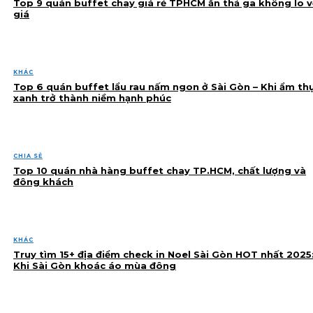
Top 9 quán buffet chay giá rẻ TPHCM ăn thả ga không lo v
giá
KHÁC
Top 6 quán buffet lẩu rau nấm ngon ở Sài Gòn – Khi ẩm th
xanh trở thành niềm hạnh phúc
CHIA SẺ
Top 10 quán nhà hàng buffet chay TP.HCM, chất lượng và
đông khách
KHÁC
Truy tìm 15+ địa điểm check in Noel Sài Gòn HOT nhất 2025
Khi Sài Gòn khoác áo mùa đông