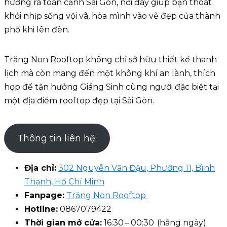
hướng ra toàn cảnh Sài Gòn, nơi đây giúp bạn thoát
khỏi nhịp sống vội vã, hòa mình vào vẻ đẹp của thành
phố khi lên đèn.
Trăng Non Rooftop không chỉ sở hữu thiết kế thanh
lịch mà còn mang đến một không khí an lành, thích
hợp để tận hưởng Giáng Sinh cùng người đặc biệt tại
một địa điểm rooftop đẹp tại Sài Gòn.
Thông tin liên hệ:
Địa chỉ:
302 Nguyễn Văn Đậu, Phường 11, Bình
Thạnh, Hồ Chí Minh
Fanpage:
Trăng Non Rooftop
Hotline:
0867079422
Thời gian mở cửa:
16:30 – 00:30 (hằng ngày)