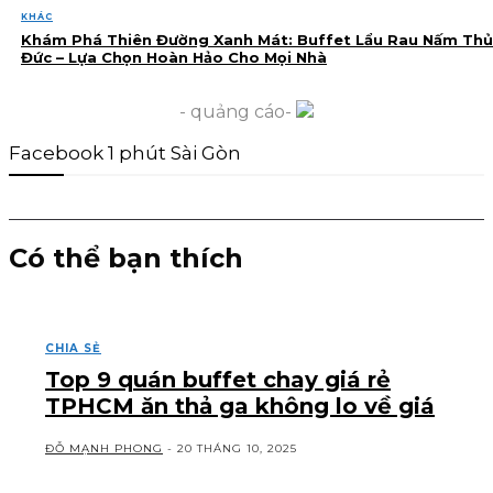
KHÁC
Khám Phá Thiên Đường Xanh Mát: Buffet Lẩu Rau Nấm Thủ
Đức – Lựa Chọn Hoàn Hảo Cho Mọi Nhà
- quảng cáo-
Facebook 1 phút Sài Gòn
Có thể bạn thích
CHIA SẺ
Top 9 quán buffet chay giá rẻ
TPHCM ăn thả ga không lo về giá
ĐỖ MẠNH PHONG
-
20 THÁNG 10, 2025