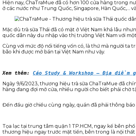
Hiện nay, ChaTraMue đã có hơn 100 cửa hàng trong nướ
ở các nước như Trung Quốc, Singapore, Hàn Quốc,… và 
Mặc dù trà sữa Thái đã có mặt ở Việt Nam khá lâu nhưng lạ
quốc dân này du nhập vào thị trường Việt Nam với mộ
Cùng với mức độ nổi tiếng vốn có, là thứ mà người ta 
bão khi được mở bán tại Việt Nam như vậy.
Xem thêm: 
Cáo Study & Workshop – Địa điểm g
Ngày 9/6/2023, thương hiệu trà sữa ChaTraMue đã chính
hàng đang đợi mở cửa, nhiều người cho biết phải chờ tậ
Đến đầu giờ chiều cùng ngày, quán đã phải thông báo 
Tọa lạc tại trung tâm quận 1 TP.HCM, ngay kế bên phố
thương hiệu ngay trước mặt tiền, bên trong là nội th