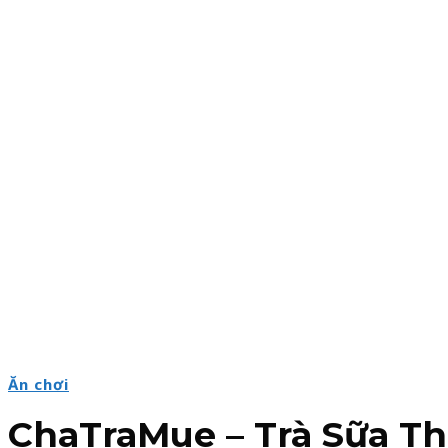
Ăn chơi
ChaTraMue – Trà Sữa T