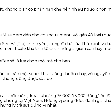
t, không gian có phần hạn chế nên nhiều người chọn mua
haTraMue đem đến cho chúng ta menu với gần 40 loại thứ
 Series” (Trà) chính yếu, trong đó trà sữa Thái xanh và t
c món ít calo khá tinh tế cho những ai giảm cân hay mu
ffee sẽ là lựa chọn mới mẻ cho bạn.
án có hẳn một series thức uống thuần chay, với nguyên 
i không uống được sữa bò.
 các thức uống khác khoảng 35.000-75.000 đồng/cốc. Đư
 chung tại Việt Nam. Hương vị cũng được đánh giá khá 
hững ly trà sữa đúng vị nhất.