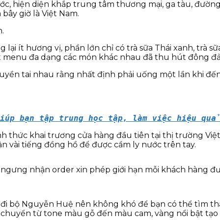
c, hiện diện khắp trung tâm thương mại, ga tàu, đường
bây giờ là Việt Nam.
i ít hương vị, phần lớn chỉ có trà sữa Thái xanh, trà sữa 
t menu đa dạng các món khác nhau đã thu hút đông đảo 
truyền tai nhau rằng nhất định phải uống một lần khi đ
iúp bạn tập trung học tập, làm việc hiệu qu
 thức khai trương cửa hàng đầu tiên tại thị trường Việ
n vài tiếng đồng hồ để được cầm ly nước trên tay.
ngưng nhận order xin phép giới hạn mỗi khách hàng được
 đi bộ Nguyễn Huệ nên không khó để bạn có thể tìm thấ
ất chuyển từ tone màu gỗ đến màu cam, vàng nổi bật tạo