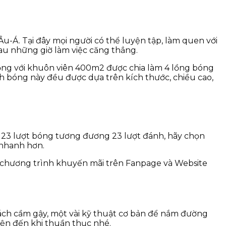
u-Á. Tại đây mọi người có thể luyện tập, làm quen với
sau những giờ làm việc căng thẳng.
 động với khuôn viên 400m2 được chia làm 4 lồng bóng
nh bóng này đều được dựa trên kích thước, chiều cao,
ó 23 lượt bóng tương đương 23 lượt đánh, hãy chọn
 nhanh hơn.
 chương trình khuyến mãi trên Fanpage và Website
cách cầm gậy, một vài kỹ thuật cơ bản để nắm đường
yện đến khi thuần thục nhé.