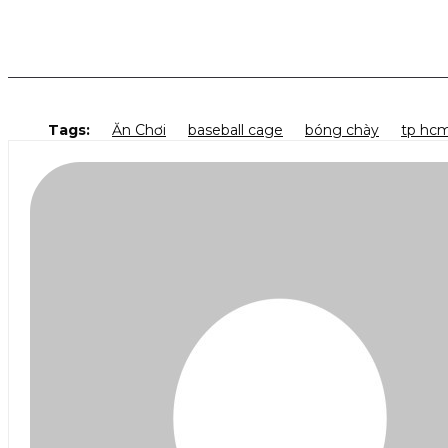
Share
Facebook
Twitter
Pinter
Tags:
Ăn Chơi
baseball cage
bóng chày
tp hc