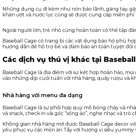
Những dụng cụ đi kèm như nón bảo lãnh, găng tay, gậy 
khăn ướt và nước lọc cũng sẽ được cung cấp miễn phí 
Ngoài người lớn, trẻ nhỏ cũng hoàn toàn có thể tập đá
Baseball Cage có trang bị các vật dụng bảo hộ phù hợp v
hướng dẫn để hỗ trợ bé và đảm bảo an toàn tuyệt đối 
Các dịch vụ thú vị khác tại Basebal
Baseball Cage là địa điểm với sự kết hợp hoàn hảo, mọi
vào những dịp cuối tuần với nhà hàng, quầy rượu và k
Nhà hàng với menu đa dạng
Baseball Cage là sự phối hợp quy mô bóng chày và nhà h
và snack, check in vài góc “sống ảo”, nghe nhạc và tr
Không gian nhà hàng mở được Baseball Cage decor với
yếu phục vụ các món ăn Tây với hương vị siêu yummy và