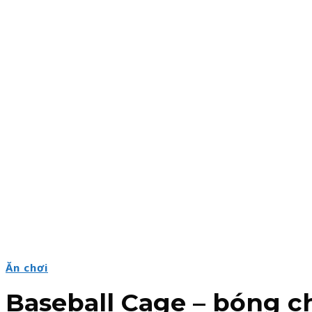
Ăn chơi
Baseball Cage – bóng c