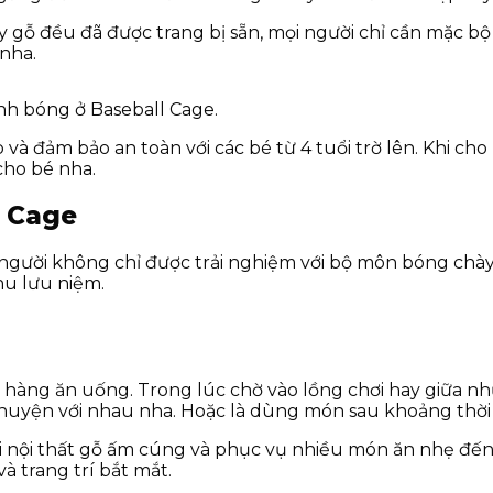
gỗ đều đã được trang bị sẵn, mọi người chỉ cần mặc bộ 
nha.
nh bóng ở Baseball Cage.
à đảm bảo an toàn với các bé từ 4 tuổi trờ lên. Khi cho 
cho bé nha.
l Cage
 người không chỉ được trải nghiệm với bộ môn bóng chày 
hu lưu niệm.
àng ăn uống. Trong lúc chờ vào lồng chơi hay giữa những
ò chuyện với nhau nha. Hoặc là dùng món sau khoảng thờ
 nội thất gỗ ấm cúng và phục vụ nhiều món ăn nhẹ đến 
 trang trí bắt mắt.