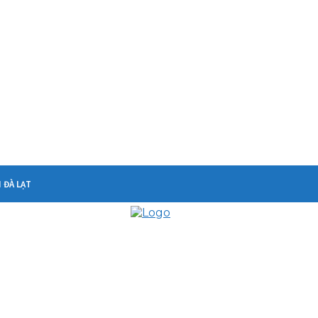
I ĐÀ LẠT