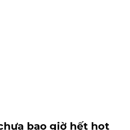
chưa bao giờ hết hot