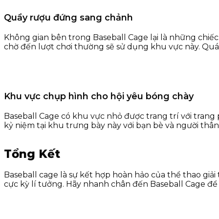
Quầy rượu đứng sang chảnh
Không gian bên trong Baseball Cage lại là những chi
chờ đến lượt chơi thường sẽ sử dụng khu vực này. Qu
Khu vực chụp hình cho hội yêu bóng chày
Baseball Cage có khu vực nhỏ được trang trí với tra
kỷ niệm tại khu trưng bày này với bạn bè và người thâ
Tổng Kết
Baseball cage là sự kết hợp hoàn hảo của thể thao giải 
cực kỳ lí tưởng. Hãy nhanh chân đến Baseball Cage để