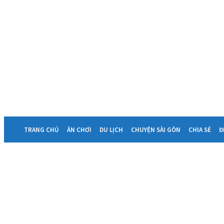
TRANG CHỦ
ĂN CHƠI
DU LỊCH
CHUYỆN SÀI GÒN
CHIA SẺ
Đ