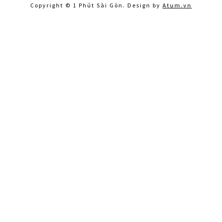
Copyright © 1 Phút Sài Gòn. Design by
Atum.vn