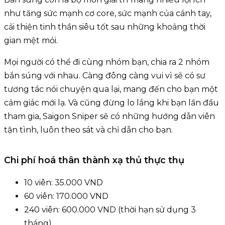
như tăng sức mạnh cơ core, sức mạnh của cánh tay,
cải thiện tinh thần siêu tốt sau những khoảng thời
gian mệt mỏi.
Mọi người có thể đi cùng nhóm bạn, chia ra 2 nhóm
bắn súng với nhau. Càng đông càng vui vì sẽ có sư
tương tác nói chuyện qua lại, mang đến cho bạn một
cảm giác mới lạ. Và cũng đừng lo lắng khi bạn lần đầu
tham gia, Saigon Sniper sẽ có những hướng dẫn viên
tận tình, luôn theo sát và chỉ dẫn cho bạn.
Chi phí hoá thân thành xạ thủ thực thụ
10 viên: 35.000 VND
60 viên: 170.000 VND
240 viên: 600.000 VND (thời hạn sử dụng 3
tháng)