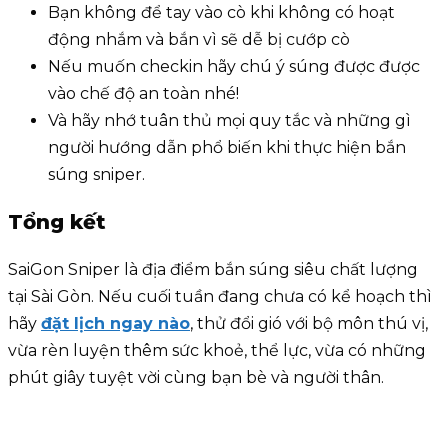
Bạn không để tay vào cò khi không có hoạt
động nhắm và bắn vì sẽ dễ bị cướp cò
Nếu muốn checkin hãy chú ý súng được được
vào chế độ an toàn nhé!
Và hãy nhớ tuân thủ mọi quy tắc và những gì
người hướng dẫn phổ biến khi thực hiện bắn
súng sniper.
Tổng kết
SaiGon Sniper là địa điểm bắn súng siêu chất lượng
tại Sài Gòn. Nếu cuối tuần đang chưa có kể hoạch thì
hãy
đặt lịch ngay nào
, thử đổi gió với bộ môn thú vị,
vừa rèn luyện thêm sức khoẻ, thể lực, vừa có những
phút giây tuyệt vời cùng bạn bè và người thân.