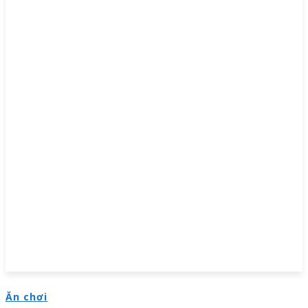
Ăn chơi