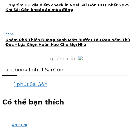
Truy tìm 15+ địa điểm check in Noel Sài Gòn HOT nhất 2025
Khi Sài Gòn khoác áo mùa đông
KHÁC
Khám Phá Thiên Đường Xanh Mát: Buffet Lẩu Rau Nấm Thủ
Đức – Lựa Chọn Hoàn Hảo Cho Mọi Nhà
- quảng cáo-
Facebook 1 phút Sài Gòn
1 phút Sài Gòn
Có thể bạn thích
ĂN CHƠI