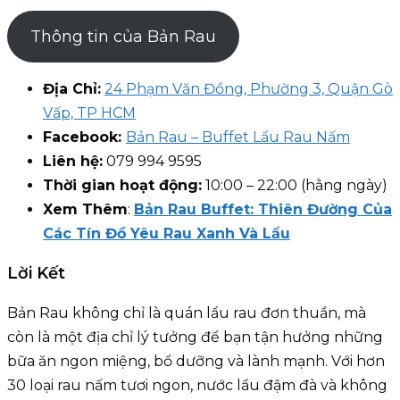
Thông tin của Bản Rau
Địa Chỉ:
24 Phạm Văn Đồng, Phường 3, Quận Gò
Vấp, TP HCM
Facebook:
Bản Rau – Buffet Lẩu Rau Nấm
Liên hệ:
079 994 9595
Thời gian hoạt động:
10:00 – 22:00 (hằng ngày)
Xem Thêm
:
Bản Rau Buffet: Thiên Đường Của
Các Tín Đồ Yêu Rau Xanh Và Lẩu
Lời Kết
Bản Rau không chỉ là quán lẩu rau đơn thuần, mà
còn là một địa chỉ lý tưởng để bạn tận hưởng những
bữa ăn ngon miệng, bổ dưỡng và lành mạnh. Với hơn
30 loại rau nấm tươi ngon, nước lẩu đậm đà và không