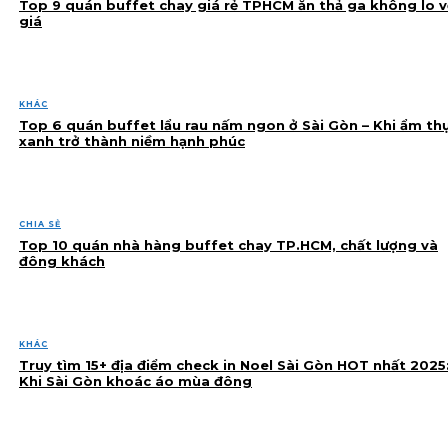
Top 9 quán buffet chay giá rẻ TPHCM ăn thả ga không lo v
giá
KHÁC
Top 6 quán buffet lẩu rau nấm ngon ở Sài Gòn – Khi ẩm th
xanh trở thành niềm hạnh phúc
CHIA SẺ
Top 10 quán nhà hàng buffet chay TP.HCM, chất lượng và
đông khách
KHÁC
Truy tìm 15+ địa điểm check in Noel Sài Gòn HOT nhất 2025
Khi Sài Gòn khoác áo mùa đông