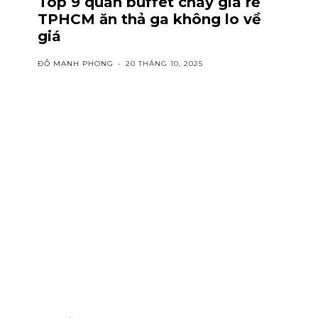
Top 9 quán buffet chay giá rẻ
TPHCM ăn thả ga không lo về
giá
ĐỖ MẠNH PHONG
-
20 THÁNG 10, 2025