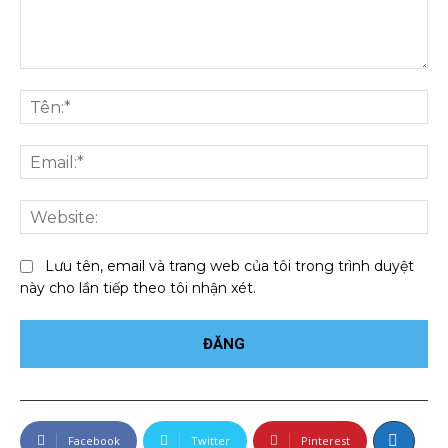
Bình
luận:
Tên
Ema
We
Lưu tên, email và trang web của tôi trong trình duyệt
này cho lần tiếp theo tôi nhận xét.
Facebook
Twitter
Pinterest