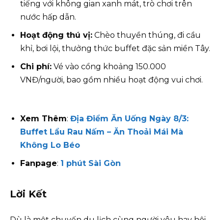
tiếng với không gian xanh mát, trò chơi trên
nước hấp dẫn.
Hoạt động thú vị:
Chèo thuyền thúng, đi cầu
khỉ, bơi lội, thưởng thức buffet đặc sản miền Tây.
Chi phí:
Vé vào cổng khoảng 150.000
VNĐ/người, bao gồm nhiều hoạt động vui chơi.
Xem Thêm
:
Địa Điểm Ăn Uống Ngày 8/3:
Buffet Lẩu Rau Nấm – Ăn Thoải Mái Mà
Không Lo Béo
Fanpage
:
1 phút Sài Gòn
Lời Kết
Dù là một chuyến du lịch cùng người yêu hay hội