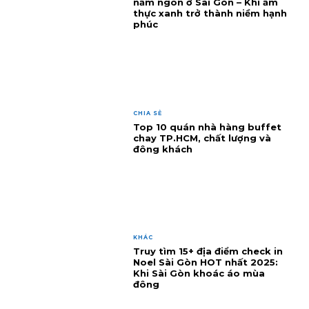
nấm ngon ở Sài Gòn – Khi ẩm
thực xanh trở thành niềm hạnh
phúc
CHIA SẺ
Top 10 quán nhà hàng buffet
chay TP.HCM, chất lượng và
đông khách
KHÁC
Truy tìm 15+ địa điểm check in
Noel Sài Gòn HOT nhất 2025:
Khi Sài Gòn khoác áo mùa
đông