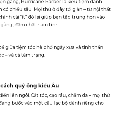
gọn gàng, Hurricane Barber là kiểu tiệm dành
ó chiều sâu. Mọi thứ ở đây tối giản – từ nội thất
nh cái “ít” đó lại giúp bạn tập trung hơn vào
n gàng, đậm chất nam tính.
tế giữa tiệm tóc hè phố ngày xưa và tinh thần
c – và cả tâm trạng.
 cách quý ông kiểu Âu
 điển lên ngôi. Cắt tóc, cạo râu, chăm da – mọi thứ
đang bước vào một câu lạc bộ dành riêng cho