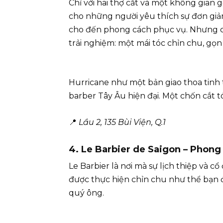
Chỉ với hai thợ cắt và một không gian 
cho những người yêu thích sự đơn giản c
cho đến phong cách phục vụ. Nhưng chí
trải nghiệm: một mái tóc chỉn chu, gọ
Hurricane như một bản giao thoa tinh 
barber Tây Âu hiện đại. Một chốn cắt tó
📍
Lầu 2, 135 Bùi Viện, Q.1
4. Le Barbier de Saigon – Phong
Le Barbier là nơi mà sự lịch thiệp và cổ
được thực hiện chỉn chu như thể bạn 
quý ông.