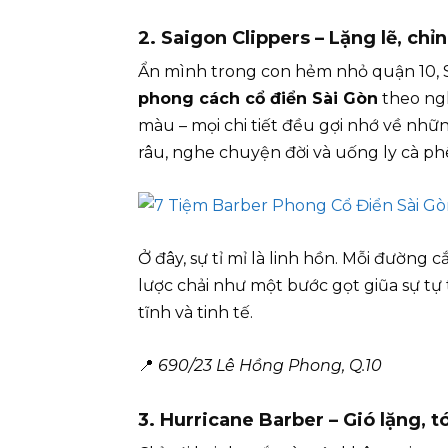
2. Saigon Clippers – Lặng lẽ, ch
Ẩn mình trong con hẻm nhỏ quận 10, Sa
phong cách cổ điển Sài Gòn
theo ngh
màu – mọi chi tiết đều gợi nhớ về nhữn
râu, nghe chuyện đời và uống ly cà ph
Ở đây, sự tỉ mỉ là linh hồn. Mỗi đường
lược chải như một bước gọt giũa sự tự
tĩnh và tinh tế.
📍
690/23 Lê Hồng Phong, Q.10
3. Hurricane Barber – Gió lặng, t