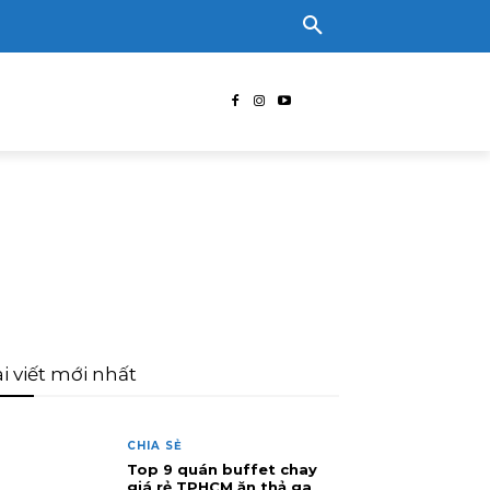
i viết mới nhất
CHIA SẺ
Top 9 quán buffet chay
giá rẻ TPHCM ăn thả ga