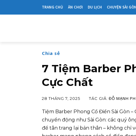
TRANG CHỦ
ĂN CHƠI
DU LỊCH
CHUYỆN SÀI GÒ
Chia sẻ
7 Tiệm Barber P
Cực Chất
ĐỖ MẠNH P
TÁC GIẢ:
28 THÁNG 7, 2025
Tiệm Barber Phong Cổ Điển Sài Gòn – 
chuyển động như Sài Gòn: các quý ôn
để tân trang lại bản thân – không chỉ 