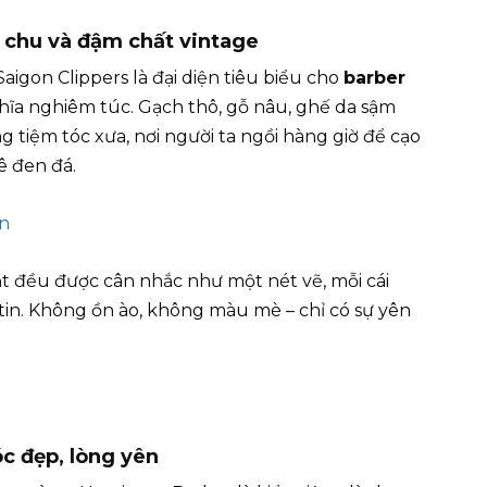
ỉn chu và đậm chất vintage
igon Clippers là đại diện tiêu biểu cho
barber
ĩa nghiêm túc. Gạch thô, gỗ nâu, ghế da sậm
g tiệm tóc xưa, nơi người ta ngồi hàng giờ để cạo
ê đen đá.
 cắt đều được cân nhắc như một nét vẽ, mỗi cái
 tin. Không ồn ào, không màu mè – chỉ có sự yên
óc đẹp, lòng yên