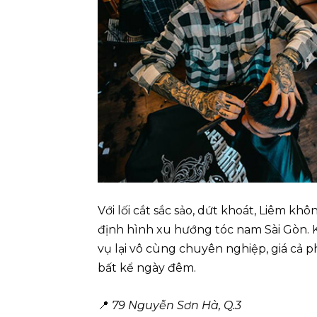
Với lối cắt sắc sảo, dứt khoát, Liêm khô
định hình xu hướng tóc nam Sài Gòn.
vụ lại vô cùng chuyên nghiệp, giá cả p
bất kể ngày đêm.
📍
79 Nguyễn Sơn Hà, Q.3