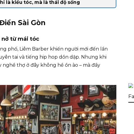
hỉ là kiểu tóc, mà là thái độ sống
Điển Sài Gòn
 nở từ mái tóc
 phố, Liêm Barber khiến người mới đến lần
yên tai và tiếng hip hop dồn dập. Nhưng khi
y nghề thợ ở đây không hề ồn ào – mà đầy
Fa