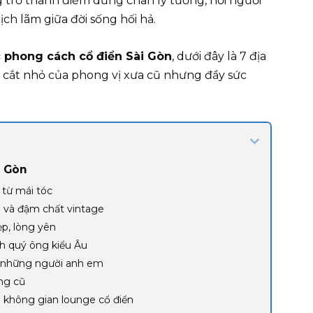
trở thành điểm dừng chân lý tưởng, nơi người
lịch lãm giữa đời sống hối hả.
c phong cách cổ điển Sài Gòn
, dưới đây là 7 địa
át cắt nhỏ của phong vị xưa cũ nhưng đầy sức
i Gòn
 từ mái tóc
hu và đậm chất vintage
ẹp, lòng yên
ch quý ông kiểu Âu
o những người anh em
ng cũ
g không gian lounge cổ điển