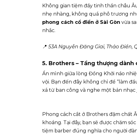
Không gian tiệm đầy tinh thần châu Â
nhẹ nhàng, không quá phô trương như
phong cách cổ điển ở Sài Gòn
vừa sa
nhắc.
📍
53A Nguyễn Đăng Giai, Thảo Điền, Q
5. Brothers – Tầng thượng dành
Ẩn mình giữa lòng Đồng Khởi náo nhiệt
vội. Bạn đến đây không chỉ để “làm đầ
xá từ ban công và nghe một bản nhạc 
Phong cách cắt ở Brothers đậm chất 
khoáng. Tại đây, bạn sẽ được chăm sóc 
tiệm barber đúng nghĩa cho người đàn