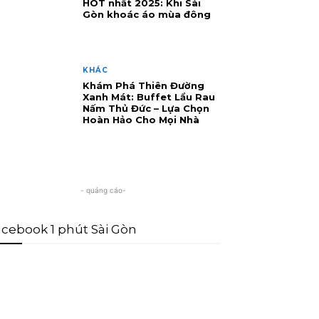
HOT nhất 2025: Khi Sài
Gòn khoác áo mùa đông
KHÁC
Khám Phá Thiên Đường
Xanh Mát: Buffet Lẩu Rau
Nấm Thủ Đức – Lựa Chọn
Hoàn Hảo Cho Mọi Nhà
- quảng cáo-
cebook 1 phút Sài Gòn