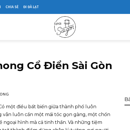
N
CHIA SẺ
ĐI ĐÀ LẠT
hong Cổ Điển Sài Gòn
HONG
Bà
Có một điều bất biến giữa thành phố luôn
g vẫn luôn cần một mái tóc gọn gàng, một chốn
về ngoại hình mà cả tinh thần. Và những tiệm