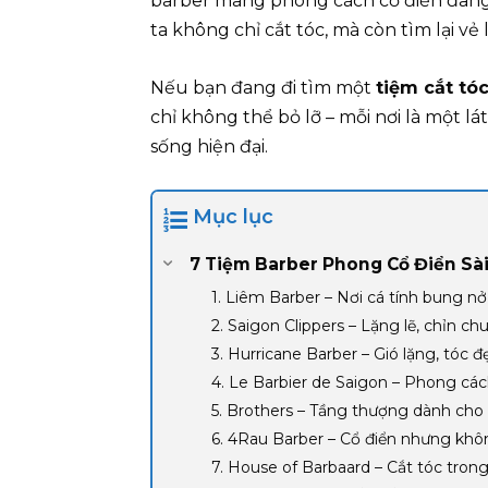
barber mang phong cách cổ điển đang 
ta không chỉ cắt tóc, mà còn tìm lại vẻ 
Nếu bạn đang đi tìm một
tiệm cắt tó
chỉ không thể bỏ lỡ – mỗi nơi là một l
sống hiện đại.
Mục lục
7 Tiệm Barber Phong Cổ Điển Sà
1. Liêm Barber – Nơi cá tính bung nở
2. Saigon Clippers – Lặng lẽ, chỉn c
3. Hurricane Barber – Gió lặng, tóc đ
4. Le Barbier de Saigon – Phong cá
5. Brothers – Tầng thượng dành ch
6. 4Rau Barber – Cổ điển nhưng khô
7. House of Barbaard – Cắt tóc tron