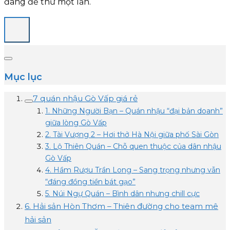
đáng để thử một lần.
Mục lục
7 quán nhậu Gò Vấp giá rẻ
1. Những Người Bạn – Quán nhậu “đại bản doanh”
giữa lòng Gò Vấp
2. Tài Vượng 2 – Hơi thở Hà Nội giữa phố Sài Gòn
3. Lộ Thiên Quán – Chỗ quen thuộc của dân nhậu
Gò Vấp
4. Hầm Rượu Trần Long – Sang trọng nhưng vẫn
“đáng đồng tiền bát gạo”
5. Núi Ngự Quán – Bình dân nhưng chill cực
6. Hải sản Hòn Thơm – Thiên đường cho team mê
hải sản