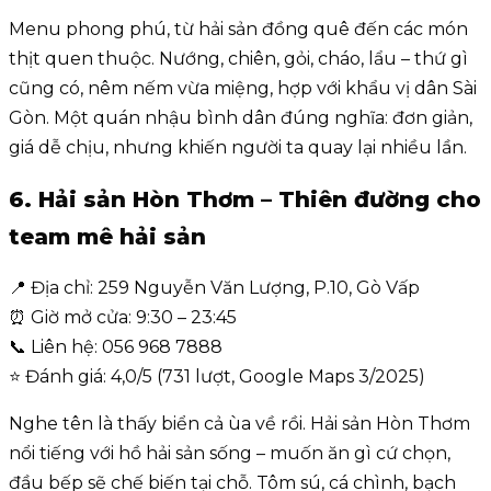
Menu phong phú, từ hải sản đồng quê đến các món
thịt quen thuộc. Nướng, chiên, gỏi, cháo, lẩu – thứ gì
cũng có, nêm nếm vừa miệng, hợp với khẩu vị dân Sài
Gòn. Một quán nhậu bình dân đúng nghĩa: đơn giản,
giá dễ chịu, nhưng khiến người ta quay lại nhiều lần.
6. Hải sản Hòn Thơm – Thiên đường cho
team mê hải sản
📍 Địa chỉ: 259 Nguyễn Văn Lượng, P.10, Gò Vấp
⏰ Giờ mở cửa: 9:30 – 23:45
📞 Liên hệ: 056 968 7888
⭐ Đánh giá: 4,0/5 (731 lượt, Google Maps 3/2025)
Nghe tên là thấy biển cả ùa về rồi. Hải sản Hòn Thơm
nổi tiếng với hồ hải sản sống – muốn ăn gì cứ chọn,
đầu bếp sẽ chế biến tại chỗ. Tôm sú, cá chình, bạch