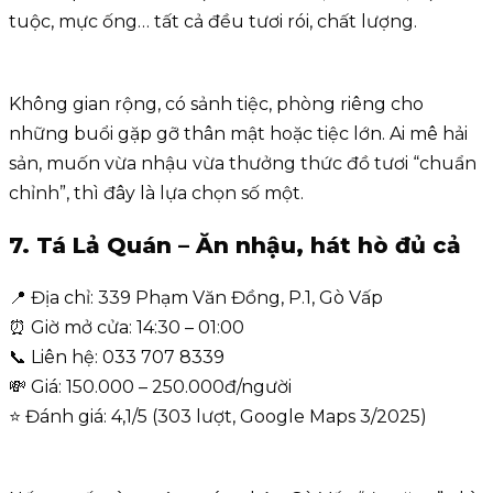
tuộc, mực ống… tất cả đều tươi rói, chất lượng.
Không gian rộng, có sảnh tiệc, phòng riêng cho
những buổi gặp gỡ thân mật hoặc tiệc lớn. Ai mê hải
sản, muốn vừa nhậu vừa thưởng thức đồ tươi “chuẩn
chỉnh”, thì đây là lựa chọn số một.
7. Tá Lả Quán – Ăn nhậu, hát hò đủ cả
📍 Địa chỉ: 339 Phạm Văn Đồng, P.1, Gò Vấp
⏰ Giờ mở cửa: 14:30 – 01:00
📞 Liên hệ: 033 707 8339
💸 Giá: 150.000 – 250.000đ/người
⭐ Đánh giá: 4,1/5 (303 lượt, Google Maps 3/2025)