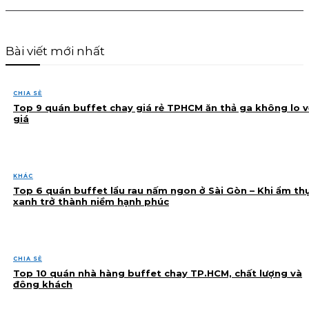
Bài viết mới nhất
CHIA SẺ
Top 9 quán buffet chay giá rẻ TPHCM ăn thả ga không lo v
giá
KHÁC
Top 6 quán buffet lẩu rau nấm ngon ở Sài Gòn – Khi ẩm th
xanh trở thành niềm hạnh phúc
CHIA SẺ
Top 10 quán nhà hàng buffet chay TP.HCM, chất lượng và
đông khách