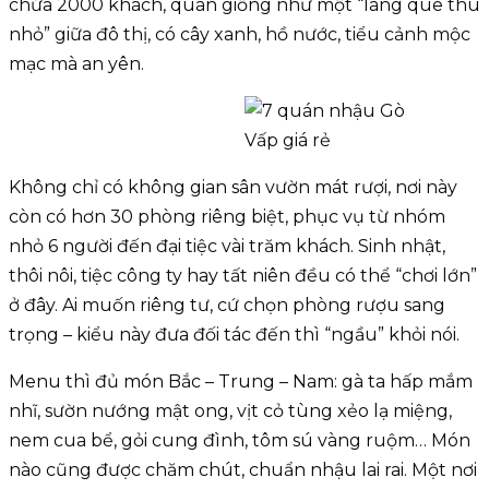
chứa 2000 khách, quán giống như một “làng quê thu
nhỏ” giữa đô thị, có cây xanh, hồ nước, tiểu cảnh mộc
mạc mà an yên.
Không chỉ có không gian sân vườn mát rượi, nơi này
còn có hơn 30 phòng riêng biệt, phục vụ từ nhóm
nhỏ 6 người đến đại tiệc vài trăm khách. Sinh nhật,
thôi nôi, tiệc công ty hay tất niên đều có thể “chơi lớn”
ở đây. Ai muốn riêng tư, cứ chọn phòng rượu sang
trọng – kiểu này đưa đối tác đến thì “ngầu” khỏi nói.
Menu thì đủ món Bắc – Trung – Nam: gà ta hấp mắm
nhĩ, sườn nướng mật ong, vịt cỏ tùng xẻo lạ miệng,
nem cua bể, gỏi cung đình, tôm sú vàng ruộm… Món
nào cũng được chăm chút, chuẩn nhậu lai rai. Một nơi