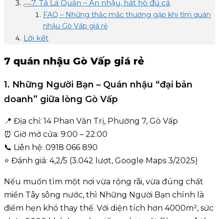
7. Tá Lả Quán – Ăn nhậu, hát hò đủ cả
FAQ – Những thắc mắc thường gặp khi tìm quán
nhậu Gò Vấp giá rẻ
Lời kết
7 quán nhậu Gò Vấp giá rẻ
1. Những Người Bạn – Quán nhậu “đại bản
doanh” giữa lòng Gò Vấp
📍 Địa chỉ: 14 Phan Văn Trị, Phường 7, Gò Vấp
⏰ Giờ mở cửa: 9:00 – 22:00
📞 Liên hệ: 0918 066 890
⭐ Đánh giá: 4,2/5 (3.042 lượt, Google Maps 3/2025)
Nếu muốn tìm một nơi vừa rộng rãi, vừa đúng chất
miền Tây sông nước, thì Những Người Bạn chính là
điểm hẹn khó thay thế. Với diện tích hơn 4000m², sức