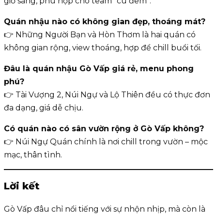
giờ sáng, phù hợp cho team “cú đêm”.
Quán nhậu nào có không gian đẹp, thoáng mát?
👉 Những Người Bạn và Hòn Thơm là hai quán có
không gian rộng, view thoáng, hợp để chill buổi tối.
Đâu là quán nhậu Gò Vấp giá rẻ, menu phong
phú?
👉 Tài Vượng 2, Núi Ngự và Lộ Thiên đều có thực đơn
đa dạng, giá dễ chịu.
Có quán nào có sân vườn rộng ở Gò Vấp không?
👉 Núi Ngự Quán chính là nơi chill trong vườn – mộc
mạc, thân tình.
Lời kết
Gò Vấp đâu chỉ nổi tiếng với sự nhộn nhịp, mà còn là