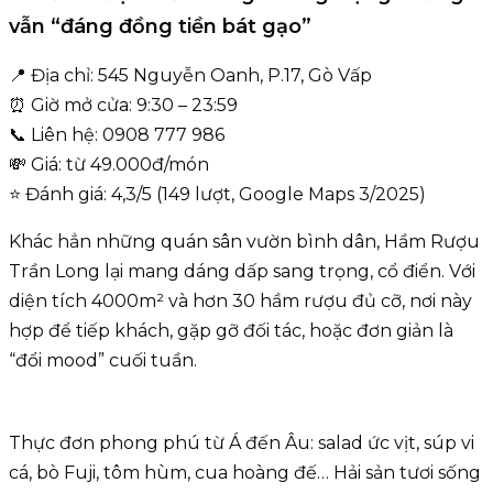
vẫn “đáng đồng tiền bát gạo”
📍 Địa chỉ: 545 Nguyễn Oanh, P.17, Gò Vấp
⏰ Giờ mở cửa: 9:30 – 23:59
📞 Liên hệ: 0908 777 986
💸 Giá: từ 49.000đ/món
⭐ Đánh giá: 4,3/5 (149 lượt, Google Maps 3/2025)
Khác hẳn những quán sân vườn bình dân, Hầm Rượu
Trần Long lại mang dáng dấp sang trọng, cổ điển. Với
diện tích 4000m² và hơn 30 hầm rượu đủ cỡ, nơi này
hợp để tiếp khách, gặp gỡ đối tác, hoặc đơn giản là
“đổi mood” cuối tuần.
Thực đơn phong phú từ Á đến Âu: salad ức vịt, súp vi
cá, bò Fuji, tôm hùm, cua hoàng đế… Hải sản tươi sống