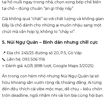
tại hồ nuôi ngay trong nhà, chọn xong bếp chế biến
tại chỗ – đúng chuẩn “ăn gì thấy nấy”.
Giá không quá “chát” so với chất lượng và không gian.
Đây là chỗ dành cho những ai muốn nhậu sang một
chút mà vẫn hợp lý, không lo “cháy ví”.
5. Núi Ngự Quán – Bình dân nhưng chill cực
📍 Địa chỉ: 245/25 đường số 20, P.5, Gò Vấp
📞 Liên hệ: 093 506 1116
⭐ Đánh giá: 4,0/5 (698 lượt, Google Maps 3/2025)
Ẩn trong con hẻm nhỏ nhưng Núi Ngự Quán lại sở
hữu khoảng sân vườn rộng rãi, thoáng đãng. Ai từng
đến đều thích cái vibe mộc mạc, dễ chịu – kiểu chốn
trốn deadline, ngồi nhâm nhi vài lon bia cùng hội bạn.