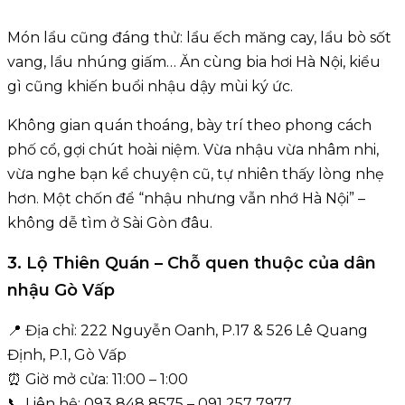
Món lẩu cũng đáng thử: lẩu ếch măng cay, lẩu bò sốt
vang, lẩu nhúng giấm… Ăn cùng bia hơi Hà Nội, kiểu
gì cũng khiến buổi nhậu dậy mùi ký ức.
Không gian quán thoáng, bày trí theo phong cách
phố cổ, gợi chút hoài niệm. Vừa nhậu vừa nhâm nhi,
vừa nghe bạn kể chuyện cũ, tự nhiên thấy lòng nhẹ
hơn. Một chốn để “nhậu nhưng vẫn nhớ Hà Nội” –
không dễ tìm ở Sài Gòn đâu.
3. Lộ Thiên Quán – Chỗ quen thuộc của dân
nhậu Gò Vấp
📍 Địa chỉ: 222 Nguyễn Oanh, P.17 & 526 Lê Quang
Định, P.1, Gò Vấp
⏰ Giờ mở cửa: 11:00 – 1:00
📞 Liên hệ: 093 848 8575 – 091 257 7977