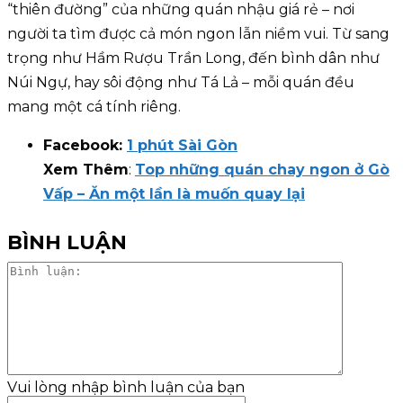
“thiên đường” của những quán nhậu giá rẻ – nơi
người ta tìm được cả món ngon lẫn niềm vui. Từ sang
trọng như Hầm Rượu Trần Long, đến bình dân như
Núi Ngự, hay sôi động như Tá Lả – mỗi quán đều
mang một cá tính riêng.
Facebook:
1 phút Sài Gòn
Xem Thêm
:
Top những quán chay ngon ở Gò
Vấp – Ăn một lần là muốn quay lại
BÌNH LUẬN
Bình
luận:
Vui lòng nhập bình luận của bạn