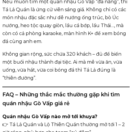
Nếu muốn tìm một quán nhậu Gò Vấp “đa năng”, thì
Tá Lả Quán là ứng cử viên sáng giá. Không chỉ có các
món nhậu đặc sắc như dê nướng ống trúc, bò Úc
nướng, heo tộc quay giòn, lẩu cá bớp, lẩu Thái…, mà
còn có cả phòng karaoke, màn hình K+ để xem bóng
đá cùng anh em.
Không gian rộng, sức chứa 320 khách – đủ để biến
một buổi nhậu thành đại tiệc. Ai mà mê vừa ăn, vừa
uống, vừa hát, vừa coi bóng đá thì Tá Lả đúng là
“thiên đường”.
FAQ – Những thắc mắc thường gặp khi tìm
quán nhậu Gò Vấp giá rẻ
Quán nhậu Gò Vấp nào mở tới khuya?
👉 Tá Lả Quán và Lộ Thiên Quán thường mở tới 1 – 2