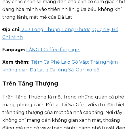
này chắc chắn sẽ mang đến cho bạn có cảm giác như
đang hòa mình vào thiên nhiên, giữa bầu không khí
trong lành, mát mẻ của Đà Lạt
Địa chỉ:
203 Long Thuận, Long Phước, Quận 9, Hồ
Chí Minh
Fanpage:
LẶNG 1 Coffee fanpage
Xem thêm:
Tiệm Cà Phê Lá ở Gò Vấp: Trải nghiệm
không gian Đà Lạt giữa lòng Sài Gòn xô bồ
Trên Tầng Thượng
Trên Tầng Thượng là một trong những quán cà phê
mang phong cách Đà Lạt tại Sài Gòn, với vị trí đặc biệt
trên tầng thượng của một tòa nhà cao tầng. Nơi đây
không chỉ mang đến không gian xanh mát, thoáng
đãng mà còn có view toàn cảnh thành phố tuyệt đẹp.