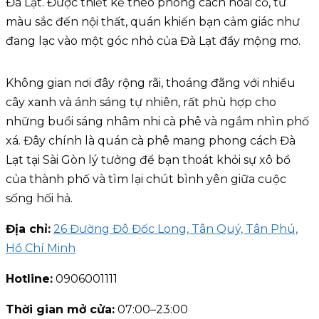
Đà Lạt. Được thiết kế theo phong cách hoài cổ, từ
màu sắc đến nội thất, quán khiến bạn cảm giác như
đang lạc vào một góc nhỏ của Đà Lạt đầy mộng mơ.
Không gian nơi đây rộng rãi, thoáng đãng với nhiều
cây xanh và ánh sáng tự nhiên, rất phù hợp cho
những buổi sáng nhâm nhi cà phê và ngắm nhìn phố
xá. Đây chính là quán cà phê mang phong cách Đà
Lạt tại Sài Gòn lý tưởng để bạn thoát khỏi sự xô bồ
của thành phố và tìm lại chút bình yên giữa cuộc
sống hối hả.
Địa chỉ:
26 Đường Đô Đốc Long, Tân Quý, Tân Phú,
Hồ Chí Minh
Hotline:
0906001111
Thời gian mở cửa:
07:00–23:00