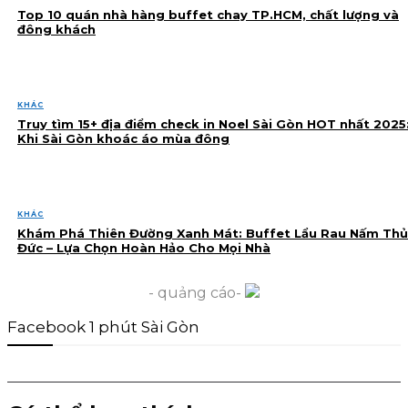
Top 10 quán nhà hàng buffet chay TP.HCM, chất lượng và
đông khách
KHÁC
Truy tìm 15+ địa điểm check in Noel Sài Gòn HOT nhất 2025
Khi Sài Gòn khoác áo mùa đông
KHÁC
Khám Phá Thiên Đường Xanh Mát: Buffet Lẩu Rau Nấm Thủ
Đức – Lựa Chọn Hoàn Hảo Cho Mọi Nhà
- quảng cáo-
Facebook 1 phút Sài Gòn