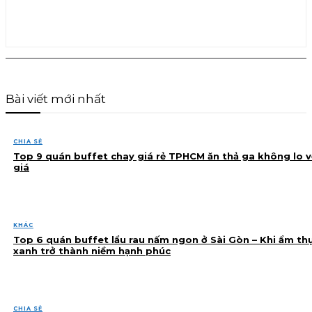
Bài viết mới nhất
CHIA SẺ
Top 9 quán buffet chay giá rẻ TPHCM ăn thả ga không lo v
giá
KHÁC
Top 6 quán buffet lẩu rau nấm ngon ở Sài Gòn – Khi ẩm th
xanh trở thành niềm hạnh phúc
CHIA SẺ