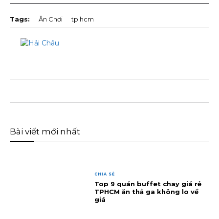
Tags:
Ăn Chơi
tp hcm
Bài viết mới nhất
CHIA SẺ
Top 9 quán buffet chay giá rẻ
TPHCM ăn thả ga không lo về
giá