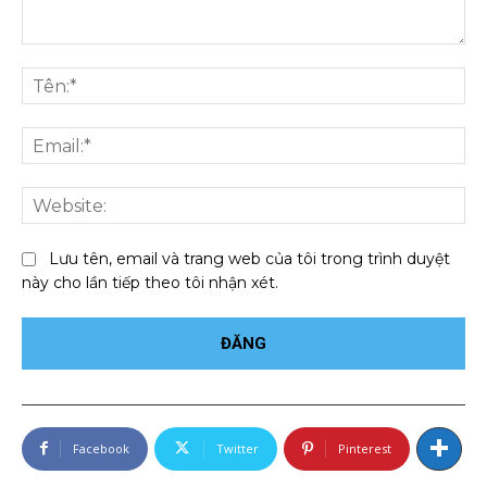
Bình
luận:
Tên
Ema
We
Lưu tên, email và trang web của tôi trong trình duyệt
này cho lần tiếp theo tôi nhận xét.
Facebook
Twitter
Pinterest