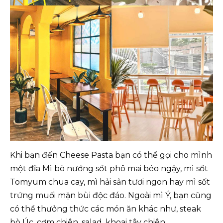
Khi bạn đến Cheese Pasta bạn có thể gọi cho mình
một đĩa Mì bò nướng sốt phô mai béo ngậy, mì sốt
Tomyum chua cay, mì hải sản tươi ngon hay mì sốt
trứng muối mặn bùi độc đáo. Ngoài mì Ý, bạn cũng
có thể thưởng thức các món ăn khác như, steak
bò Úc, cơm chiên, salad, khoai tây chiên,…