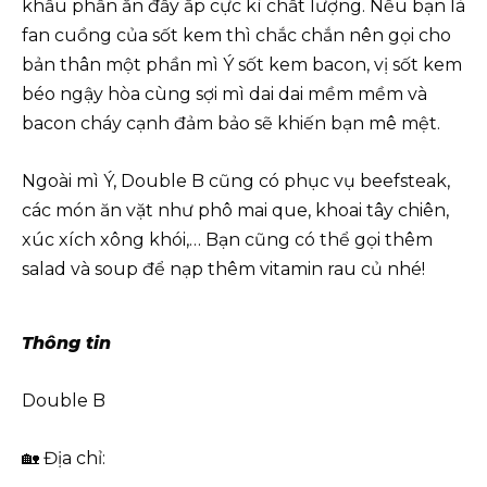
khẩu phần ăn đầy ắp cực kì chất lượng. Nếu bạn là
fan cuồng của sốt kem thì chắc chắn nên gọi cho
bản thân một phần mì Ý sốt kem bacon, vị sốt kem
béo ngậy hòa cùng sợi mì dai dai mềm mềm và
bacon cháy cạnh đảm bảo sẽ khiến bạn mê mệt.
Ngoài mì Ý, Double B cũng có phục vụ beefsteak,
các món ăn vặt như phô mai que, khoai tây chiên,
xúc xích xông khói,… Bạn cũng có thể gọi thêm
salad và soup để nạp thêm vitamin rau củ nhé!
Thông tin
Double B
🏡 Địa chỉ: