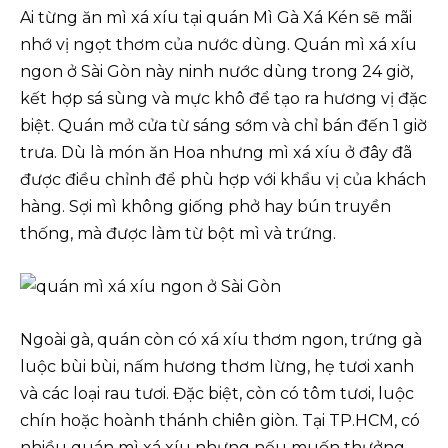
Ai từng ăn mì xá xíu tại quán Mì Gà Xá Kén sẽ mãi
nhớ vị ngọt thơm của nước dùng. Quán mì xá xíu
ngon ở Sài Gòn này ninh nước dùng trong 24 giờ,
kết hợp sá sùng và mực khô để tạo ra hương vị đặc
biệt. Quán mở cửa từ sáng sớm và chỉ bán đến 1 giờ
trưa. Dù là món ăn Hoa nhưng mì xá xíu ở đây đã
được điều chỉnh để phù hợp với khẩu vị của khách
hàng. Sợi mì không giống phở hay bún truyền
thống, mà được làm từ bột mì và trứng.
Ngoài gà, quán còn có xá xíu thơm ngon, trứng gà
luộc bùi bùi, nấm hương thơm lừng, hẹ tươi xanh
và các loại rau tươi. Đặc biệt, còn có tôm tươi, luộc
chín hoặc hoành thánh chiên giòn. Tại TP.HCM, có
nhiều quán mì xá xíu nhưng nếu muốn thưởng