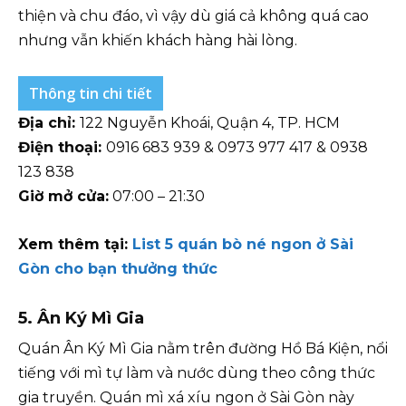
thiện và chu đáo, vì vậy dù giá cả không quá cao
nhưng vẫn khiến khách hàng hài lòng.
Thông tin chi tiết
Địa chỉ:
122 Nguyễn Khoái, Quận 4, TP. HCM
Điện thoại:
0916 683 939 & 0973 977 417 & 0938
123 838
Giờ mở cửa:
07:00 – 21:30
Xem thêm tại:
List 5 quán bò né ngon ở Sài
Gòn cho bạn thưởng thức
5. Ân Ký Mì Gia
Quán Ân Ký Mì Gia nằm trên đường Hồ Bá Kiện, nổi
tiếng với mì tự làm và nước dùng theo công thức
gia truyền. Quán mì xá xíu ngon ở Sài Gòn này