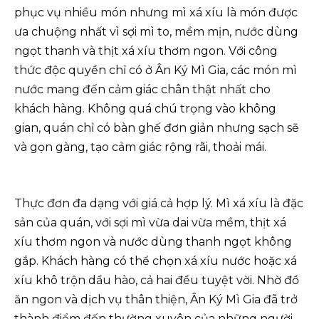
phục vụ nhiều món nhưng mì xá xíu là món được
ưa chuộng nhất vì sợi mì to, mềm mịn, nước dùng
ngọt thanh và thịt xá xíu thơm ngon. Với công
thức độc quyền chỉ có ở Ân Ký Mì Gia, các món mì
nước mang đến cảm giác chân thật nhất cho
khách hàng. Không quá chú trọng vào không
gian, quán chỉ có bàn ghế đơn giản nhưng sạch sẽ
và gọn gàng, tạo cảm giác rộng rãi, thoải mái.
Thực đơn đa dạng với giá cả hợp lý. Mì xá xíu là đặc
sản của quán, với sợi mì vừa dai vừa mềm, thịt xá
xíu thơm ngon và nước dùng thanh ngọt không
gắp. Khách hàng có thể chọn xá xíu nước hoặc xá
xíu khô trộn dầu hào, cả hai đều tuyệt vời. Nhờ đồ
ăn ngon và dịch vụ thân thiện, Ân Ký Mì Gia đã trở
thành điểm đến thường xuyên của những người