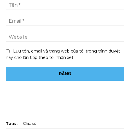
luận:
Tên
Ema
We
Lưu tên, email và trang web của tôi trong trình duyệt
này cho lần tiếp theo tôi nhận xét.
Facebook
Twitter
Pinterest
Wha
Tags:
Chia sẻ