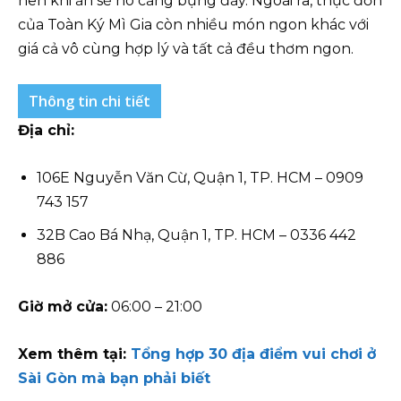
nên khi ăn sẽ no căng bụng đấy. Ngoài ra, thực đơn
của Toàn Ký Mì Gia còn nhiều món ngon khác với
giá cả vô cùng hợp lý và tất cả đều thơm ngon.
Thông tin chi tiết
Địa chỉ:
106E Nguyễn Văn Cừ, Quận 1, TP. HCM – 0909
743 157
32B Cao Bá Nhạ, Quận 1, TP. HCM – 0336 442
886
Giờ mở cửa:
06:00 – 21:00
Xem thêm tại:
Tổng hợp 30 địa điểm vui chơi ở
Sài Gòn mà bạn phải biết