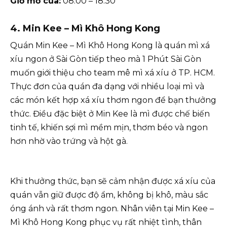
Giờ mở cửa:
08:00 – 18:30
4. Min Kee – Mì Khô Hong Kong
Quán Min Kee – Mì Khô Hong Kong là quán mì xá
xíu ngon ở Sài Gòn tiếp theo mà 1 Phút Sài Gòn
muốn giới thiệu cho team mê mì xá xíu ở TP. HCM.
Thực đơn của quán đa dạng với nhiều loại mì và
các món kết hợp xá xíu thơm ngon để bạn thưởng
thức. Điều đặc biệt ở Min Kee là mì được chế biến
tinh tế, khiến sợi mì mềm mịn, thơm béo và ngon
hơn nhờ vào trứng và hột gà.
Khi thưởng thức, bạn sẽ cảm nhận được xá xíu của
quán vẫn giữ được độ ẩm, không bị khô, màu sắc
óng ánh và rất thơm ngon. Nhân viên tại Min Kee –
Mì Khô Hong Kong phục vụ rất nhiệt tình, thân