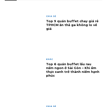
CHIA SẺ
Top 9 quán buffet chay giá rẻ
TPHCM ăn thả ga không lo về
giá
KHÁC
Top 6 quán buffet lẩu rau
nấm ngon ở Sài Gòn – Khi ẩm
thực xanh trở thành niềm hạnh
phúc
CHIA SẺ