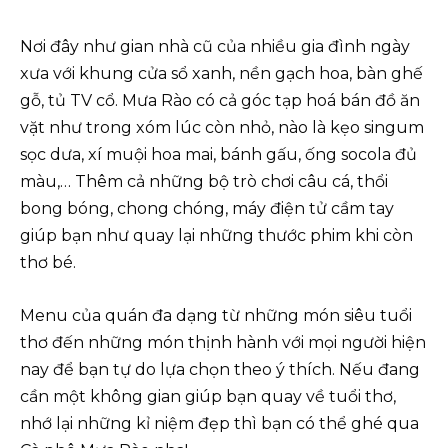
Nơi đây như gian nhà cũ của nhiều gia đình ngày
xưa với khung cửa sổ xanh, nền gạch hoa, bàn ghế
gỗ, tủ TV cổ. Mưa Rào có cả góc tạp hoá bán đồ ăn
vặt như trong xóm lúc còn nhỏ, nào là kẹo singum
sọc dưa, xí muội hoa mai, bánh gấu, ống socola đủ
màu,… Thêm cả những bộ trò chơi câu cá, thổi
bong bóng, chong chóng, máy điện tử cầm tay
giúp bạn như quay lại những thước phim khi còn
thơ bé.
Menu của quán đa dạng từ những món siêu tuổi
thơ đến những món thịnh hành với mọi người hiện
nay để bạn tự do lựa chọn theo ý thích. Nếu đang
cần một không gian giúp bạn quay về tuổi thơ,
nhớ lại những kỉ niệm đẹp thì bạn có thể ghé qua