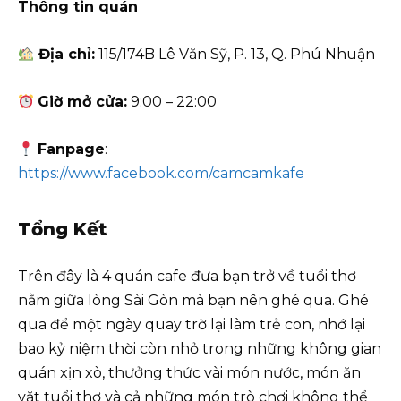
Thông tin quán
Địa chỉ:
115/174B Lê Văn Sỹ, P. 13, Q. Phú Nhuận
Giờ mở cửa:
9:00 – 22:00
Fanpage
:
https://www.facebook.com/camcamkafe
Tổng Kết
Trên đây là 4 quán cafe đưa bạn trở về tuổi thơ
nằm giữa lòng Sài Gòn mà bạn nên ghé qua. Ghé
qua để một ngày quay trờ lại làm trẻ con, nhớ lại
bao kỷ niệm thời còn nhỏ trong những không gian
quán xịn xò, thưởng thức vài món nước, món ăn
vặt tuổi thơ và cả những món trò chơi không thể