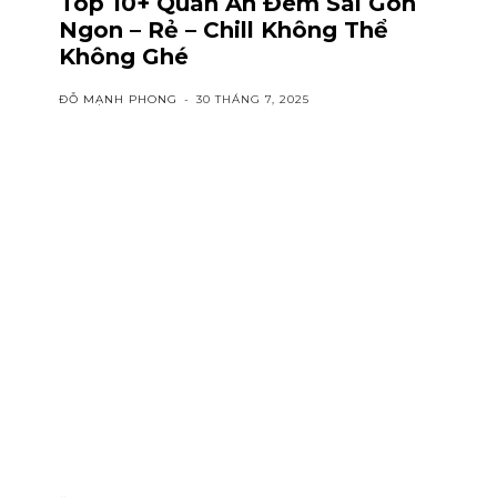
Top 10+ Quán Ăn Đêm Sài Gòn
Ngon – Rẻ – Chill Không Thể
Không Ghé
ĐỖ MẠNH PHONG
-
30 THÁNG 7, 2025