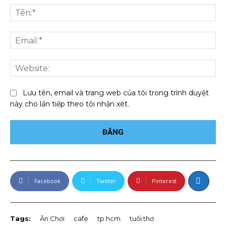
luận:
Tên
Ema
We
Lưu tên, email và trang web của tôi trong trình duyệt
này cho lần tiếp theo tôi nhận xét.
Facebook
Twitter
Pinterest
Tags:
Ăn Chơi
cafe
tp hcm
tuổi thơ