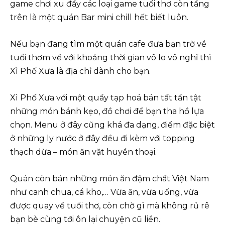
game chơi xu đầy các loại game tuổi thơ còn tầng
trên là một quán Bar mini chill hết biết luôn.
Nếu bạn đang tìm một quán cafe đưa bạn trờ về
tuổi thơm về với khoảng thời gian vô lo vô nghĩ thì
Xì Phố Xưa là địa chỉ dành cho bạn.
Xì Phố Xưa với một quầy tạp hoá bán tất tần tật
những món bánh kẹo, đồ chơi để bạn tha hồ lựa
chọn. Menu ở đây cũng khá đa dạng, điểm đặc biệt
ở những ly nước ở đây đều đi kèm với topping
thạch dừa – món ăn vặt huyền thoại.
Quán còn bán những món ăn đậm chất Việt Nam
như canh chua, cá kho,… Vừa ăn, vừa uống, vừa
được quay về tuổi thơ, còn chờ gì mà không rủ rê
bạn bè cùng tới ôn lại chuyện cũ liền.