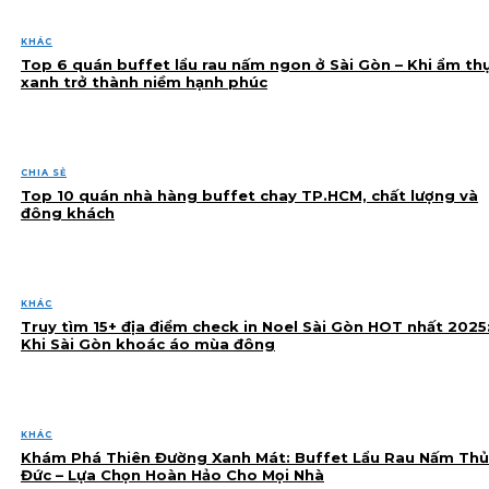
KHÁC
Top 6 quán buffet lẩu rau nấm ngon ở Sài Gòn – Khi ẩm th
xanh trở thành niềm hạnh phúc
CHIA SẺ
Top 10 quán nhà hàng buffet chay TP.HCM, chất lượng và
đông khách
KHÁC
Truy tìm 15+ địa điểm check in Noel Sài Gòn HOT nhất 2025
Khi Sài Gòn khoác áo mùa đông
KHÁC
Khám Phá Thiên Đường Xanh Mát: Buffet Lẩu Rau Nấm Thủ
Đức – Lựa Chọn Hoàn Hảo Cho Mọi Nhà