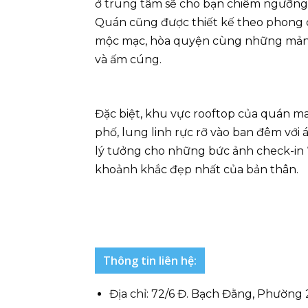
ở trung tâm sẽ cho bạn chiêm ngưỡng 
Quán cũng được thiết kế theo phong c
mộc mạc, hòa quyện cùng những mảng 
và ấm cúng.
Đặc biệt, khu vực rooftop của quán m
phố, lung linh rực rỡ vào ban đêm với
lý tưởng cho những bức ảnh check-in “
khoảnh khắc đẹp nhất của bản thân.
Thông tin liên hệ:
Địa chỉ: 72/6 Đ. Bạch Đằng, Phường