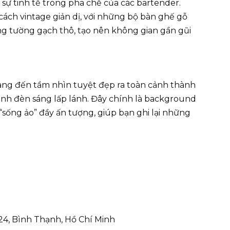
sự tinh tế trong pha chế của các bartender.
ách vintage giản dị, với những bộ bàn ghế gỗ
tường gạch thô, tạo nên không gian gần gũi
ang đến tầm nhìn tuyệt đẹp ra toàn cảnh thành
 ánh đèn sáng lấp lánh. Đây chính là background
sống ảo” đầy ấn tượng, giúp bạn ghi lại những
 24, Bình Thạnh, Hồ Chí Minh