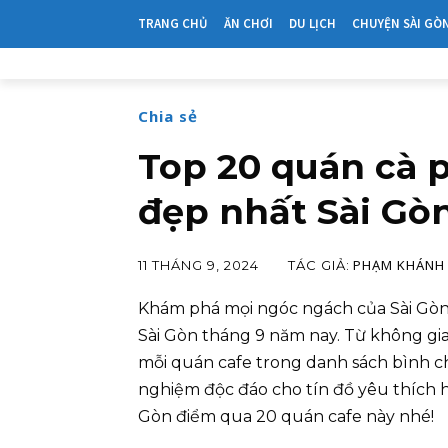
TRANG CHỦ
ĂN CHƠI
DU LỊCH
CHUYỆN SÀI GÒ
Chia sẻ
Top 20 quán cà 
đẹp nhất Sài Gò
PHẠM KHÁNH 
TÁC GIẢ:
11 THÁNG 9, 2024
Khám phá mọi ngóc ngách của Sài Gòn
Sài Gòn tháng 9 năm nay. Từ không gi
mỗi quán cafe trong danh sách bình c
nghiệm độc đáo cho tín đồ yêu thích h
Gòn điểm qua 20 quán cafe này nhé!