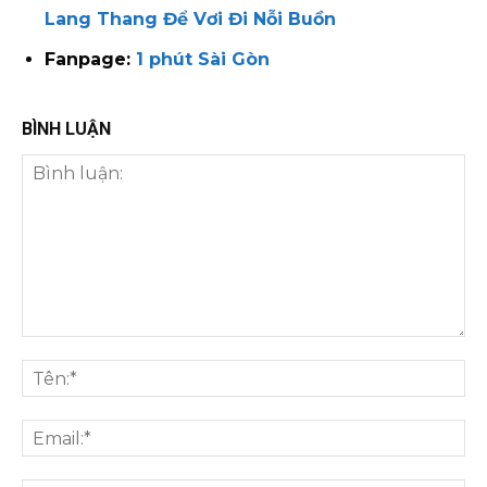
Lang Thang Để Vơi Đi Nỗi Buồn
Fanpage:
1 phút Sài Gòn
BÌNH LUẬN
Bình
luận:
Tên
Ema