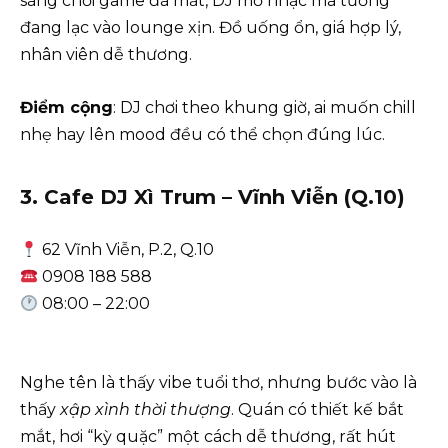
sáng chơi game đã mắt, DJ mở nhạc mà tưởng
đang lạc vào lounge xịn. Đồ uống ổn, giá hợp lý,
nhân viên dễ thương.
Điểm cộng
: DJ chơi theo khung giờ, ai muốn chill
nhẹ hay lên mood đều có thể chọn đúng lúc.
3. Cafe DJ Xì Trum – Vĩnh Viễn (Q.10)
62 Vĩnh Viễn, P.2, Q.10
0908 188 588
08:00 – 22:00
Nghe tên là thấy vibe tuổi thơ, nhưng bước vào là
thấy
xập xình thời thượng
. Quán có thiết kế bắt
mắt, hơi “kỳ quặc” một cách dễ thương, rất hút