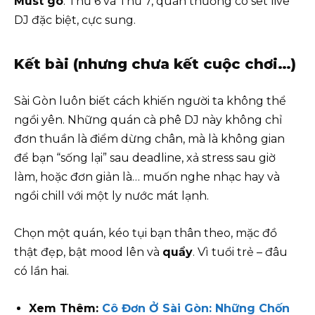
Must go
: Thứ 6 và Thứ 7, quán thường có set live
DJ đặc biệt, cực sung.
Kết bài (nhưng chưa kết cuộc chơi…)
Sài Gòn luôn biết cách khiến người ta không thể
ngồi yên. Những quán cà phê DJ này không chỉ
đơn thuần là điểm dừng chân, mà là không gian
để bạn “sống lại” sau deadline, xả stress sau giờ
làm, hoặc đơn giản là… muốn nghe nhạc hay và
ngồi chill với một ly nước mát lạnh.
Chọn một quán, kéo tụi bạn thân theo, mặc đồ
thật đẹp, bật mood lên và
quẩy
. Vì tuổi trẻ – đâu
có lần hai.
Xem Thêm:
Cô Đơn Ở Sài Gòn: Những Chốn