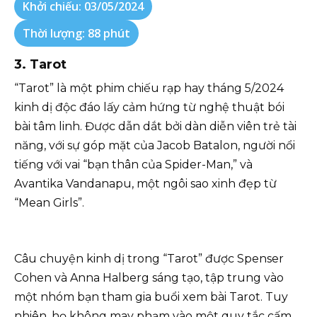
Khởi chiếu: 03/05/2024
Thời lượng: 88 phút
3. Tarot
“Tarot” là một phim chiếu rạp hay tháng 5/2024
kinh dị độc đáo lấy cảm hứng từ nghệ thuật bói
bài tâm linh. Được dẫn dắt bởi dàn diễn viên trẻ tài
năng, với sự góp mặt của Jacob Batalon, người nổi
tiếng với vai “bạn thân của Spider-Man,” và
Avantika Vandanapu, một ngôi sao xinh đẹp từ
“Mean Girls”.
Câu chuyện kinh dị trong “Tarot” được Spenser
Cohen và Anna Halberg sáng tạo, tập trung vào
một nhóm bạn tham gia buổi xem bài Tarot. Tuy
nhiên, họ không may phạm vào một quy tắc cấm