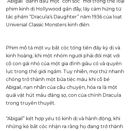
“Abigail” đánh dấu một “cơn sốc” mới trong thể loại
phim kinh dị Hollywood gần đây, lấy cảm hứng từ
tác phẩm “Dracula’s Daughter” năm 1936 của loạt
Universal Classic Monsters kinh điển.
Phim mô tả một vụ bắt cóc tống tiền đầy kỳ dị và
kinh hoàng, khi một nhóm người phải đối mặt với
cô con gái nhỏ của một gia đình giàu có và quyền
lực trong thế giới ngầm. Tuy nhiên, mọi thứ nhanh
chóng trở thành một bữa tiệc máu khi cô bé
Abigail, nạn nhân của câu chuyện, hóa ra là một
quái vật hút máu đáng sợ, con của chính Dracula
trong truyền thuyết.
“Abigail” kết hợp yếu tố kinh dị và hành động, khi
những kẻ bắt cóc nhận ra rằng họ đang trở thành