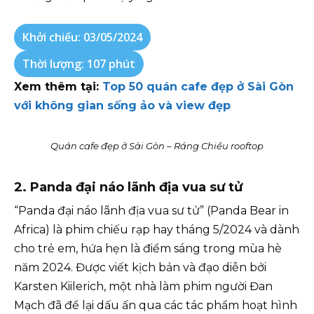
Khởi chiếu: 03/05/2024
Thời lượng: 107 phút
Xem thêm tại:
Top 50 quán cafe đẹp ở Sài Gòn
với không gian sống ảo và view đẹp
Quán cafe đẹp ở Sài Gòn – Ráng Chiều rooftop
2. Panda đại náo lãnh địa vua sư tử
“Panda đại náo lãnh địa vua sư tử” (Panda Bear in
Africa) là phim chiếu rạp hay tháng 5/2024 và dành
cho trẻ em, hứa hẹn là điểm sáng trong mùa hè
năm 2024. Được viết kịch bản và đạo diễn bởi
Karsten Kiilerich, một nhà làm phim người Đan
Mạch đã để lại dấu ấn qua các tác phẩm hoạt hình