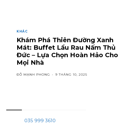
KHÁC
Khám Phá Thiên Đường Xanh
Mát: Buffet Lẩu Rau Nấm Thủ
Đức – Lựa Chọn Hoàn Hảo Cho
Mọi Nhà
ĐỖ MẠNH PHONG
-
9 THÁNG 10, 2025
Thông tin liên hệ
Phone:
035 999 3610
Mail:
tranchinhquang@gmail.com