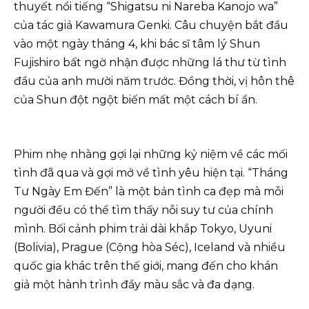
thuyết nổi tiếng “Shigatsu ni Nareba Kanojo wa”
của tác giả Kawamura Genki. Câu chuyện bắt đầu
vào một ngày tháng 4, khi bác sĩ tâm lý Shun
Fujishiro bất ngờ nhận được những lá thư từ tình
đầu của anh mười năm trước. Đồng thời, vị hôn thê
của Shun đột ngột biến mất một cách bí ẩn.
Phim nhẹ nhàng gợi lại những kỷ niệm về các mối
tình đã qua và gợi mở về tình yêu hiện tại. “Tháng
Tư Ngày Em Đến” là một bản tình ca đẹp mà mỗi
người đều có thể tìm thấy nỗi suy tư của chính
mình. Bối cảnh phim trải dài khắp Tokyo, Uyuni
(Bolivia), Prague (Cộng hòa Séc), Iceland và nhiều
quốc gia khác trên thế giới, mang đến cho khán
giả một hành trình đầy màu sắc và đa dạng.