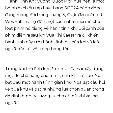
“Hành Tinh Khỉ: Vương Quốc Mới” hứa hẹn là một
bộ phim chiếu rạp hay tháng 5/2024 hành động
đáng mong đợi trong tháng 5, được đạo diễn bởi
Wes Ball, mang đến một cách nhìn mới mẻ cho
loạt phim nổi tiếng về hành tinh khỉ. Bối cảnh của
phim diễn ra sau khi Vua Khỉ Caesar ra đi, khiến
hành tinh này trở thành lãnh địa của khỉ và loài
người dần lùi về trong bóng tối.
Trong khi thủ lĩnh khỉ Proximus Caesar xây dựng
một đế chế riêng cho mình, chú khỉ trẻ tuổi Noa
bắt đầu một hành trình gian khổ. Noa đặt câu hỏi
về quá khứ và đặt ra những lựa chọn quan trọng
để định hình lại tương lai cho cả loài khỉ và loài
người.