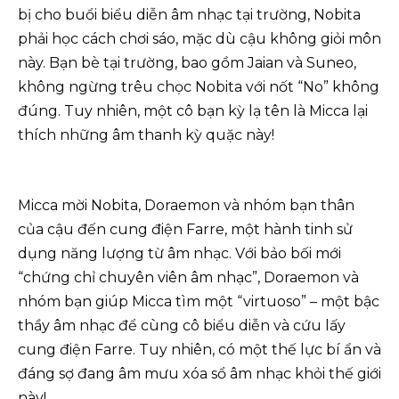
bị cho buổi biểu diễn âm nhạc tại trường, Nobita
phải học cách chơi sáo, mặc dù cậu không giỏi môn
này. Bạn bè tại trường, bao gồm Jaian và Suneo,
không ngừng trêu chọc Nobita với nốt “No” không
đúng. Tuy nhiên, một cô bạn kỳ lạ tên là Micca lại
thích những âm thanh kỳ quặc này!
Micca mời Nobita, Doraemon và nhóm bạn thân
của cậu đến cung điện Farre, một hành tinh sử
dụng năng lượng từ âm nhạc. Với bảo bối mới
“chứng chỉ chuyên viên âm nhạc”, Doraemon và
nhóm bạn giúp Micca tìm một “virtuoso” – một bậc
thầy âm nhạc để cùng cô biểu diễn và cứu lấy
cung điện Farre. Tuy nhiên, có một thế lực bí ẩn và
đáng sợ đang âm mưu xóa sổ âm nhạc khỏi thế giới
này!