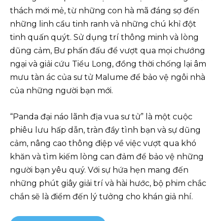
thách mới mẻ, từ những con hà mã đáng sợ đến
những linh cẩu tinh ranh và những chú khỉ đột
tinh quấn quýt. Sử dụng trí thông minh và lòng
dũng cảm, Bư phấn đấu để vượt qua mọi chướng
ngại và giải cứu Tiểu Long, đồng thời chống lại âm
mưu tàn ác của sư tử Malume để bảo vệ ngôi nhà
của những người bạn mới.
“Panda đại náo lãnh địa vua sư tử” là một cuộc
phiêu lưu hấp dẫn, tràn đầy tình bạn và sự dũng
cảm, nâng cao thông điệp về việc vượt qua khó
khăn và tìm kiếm lòng can đảm để bảo vệ những
người bạn yêu quý. Với sự hứa hẹn mang đến
những phút giây giải trí và hài hước, bộ phim chắc
chắn sẽ là điểm đến lý tưởng cho khán giả nhí.