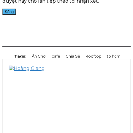
duyệt này cho lần tiếp theo tôi nhận xét.
Facebook
Twitter
Pinterest
WhatsApp
Tags:
Ăn Chơi
cafe
Chia Sẽ
Rooftop
tp hcm