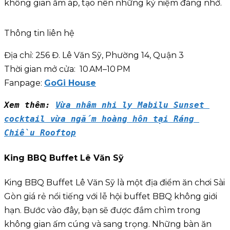
không gian ấm áp, tạo nên những kỷ niệm đáng nhớ.
Thông tin liên hệ
Địa chỉ: 256 Đ. Lê Văn Sỹ, Phường 14, Quận 3
Thời gian mở cửa: 10 AM–10 PM
Fanpage:
GoGi House
Xem thêm: 
Vừa nhâm nhi ly Mabilu Sunset 
cocktail vừa ngắm hoàng hôn tại Ráng 
Chiều Rooftop
King BBQ Buffet Lê Văn Sỹ
King BBQ Buffet Lê Văn Sỹ là một địa điểm ăn chơi Sài
Gòn giá rẻ nổi tiếng với lễ hội buffet BBQ không giới
hạn. Bước vào đây, bạn sẽ được đắm chìm trong
không gian ấm cúng và sang trọng. Những bàn ăn