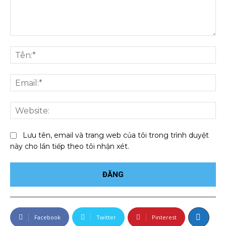
Bình
luận:
Tên
Ema
We
Lưu tên, email và trang web của tôi trong trình duyệt
này cho lần tiếp theo tôi nhận xét.
Facebook
Twitter
Pinterest