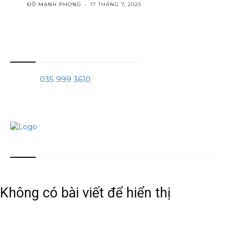
ĐỖ MẠNH PHONG
-
17 THÁNG 7, 2025
Thông tin liên hệ
Phone:
035 999 3610
Mail:
tranchinhquang@gmail.com
Bài viết mới nhất
Không có bài viết để hiển thị