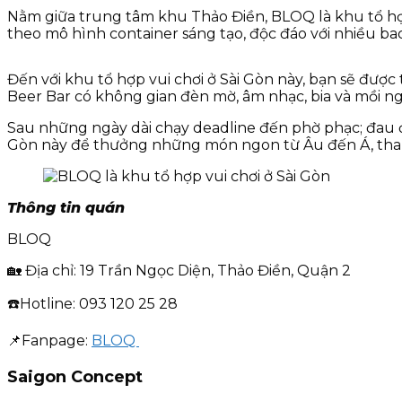
Nằm giữa trung tâm khu Thảo Điền, BLOQ là khu tổ hợp 
theo mô hình container sáng tạo, độc đáo với nhiều b
Đến với khu tổ hợp vui chơi ở Sài Gòn này, bạn sẽ được
Beer Bar có không gian đèn mờ, âm nhạc, bia và mồi ng
Sau những ngày dài chạy deadline đến phờ phạc; đau đớn
Gòn này để thưởng những món ngon từ Âu đến Á, tham
Thông tin quán
BLOQ
🏡 Địa chỉ: 19 Trần Ngọc Diện, Thảo Điền, Quận 2
☎️Hotline: 093 120 25 28
📌Fanpage:
BLOQ
Saigon Concept