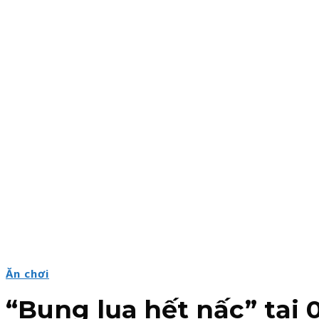
Ăn chơi
“Bung lụa hết nấc” tại 