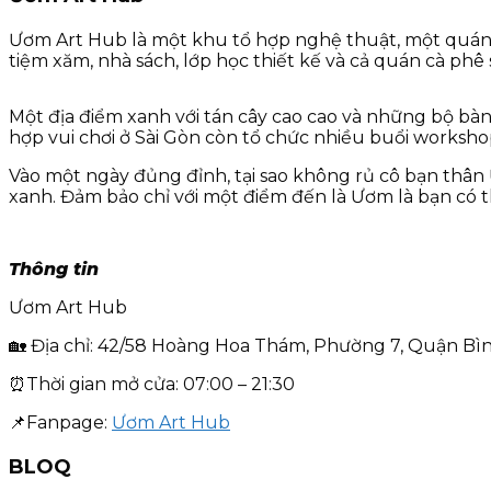
Ươm Art Hub là một khu tổ hợp nghệ thuật, một quán c
tiệm xăm, nhà sách, lớp học thiết kế và cả quán cà phê
Một địa điểm xanh với tán cây cao cao và những bộ bà
hợp vui chơi ở Sài Gòn còn tổ chức nhiều buổi worksh
Vào một ngày đủng đỉnh, tại sao không rủ cô bạn thân
xanh. Đảm bảo chỉ với một điểm đến là Ươm là bạn có 
Thông tin
Ươm Art Hub
🏡 Địa chỉ: 42/58 Hoàng Hoa Thám, Phường 7, Quận B
⏰Thời gian mở cửa: 07:00 – 21:30
📌Fanpage:
Ươm Art Hub
BLOQ