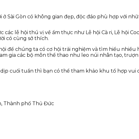
i ở Sài Gòn có không gian đẹp, độc đáo phù hợp với nh
ác lễ hội thú vị về ẩm thực như Lễ hội Cà ri, Lễ hội Cock
i có cùng sở thích.
hội để chúng ta có cơ hội trải nghiệm và tìm hiểu nhiề
am gia các bộ môn thể thao như leo núi nhân tạo, trượn
ịp cuối tuần thì bạn có thể tham khảo khu tổ hợp vui c
ền, Thành phố Thủ Đức