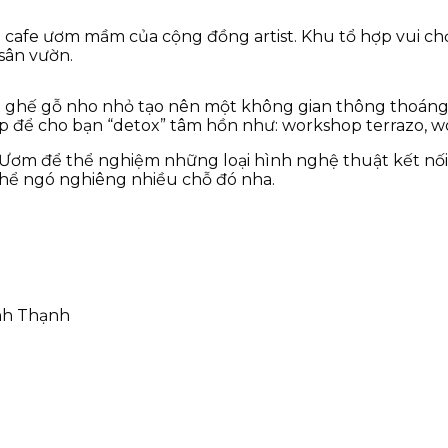
afe ươm mầm của cộng đồng artist. Khu tổ hợp vui chơi
 sân vườn.
n ghế gỗ nho nhỏ tạo nên một không gian thông thoáng 
op để cho bạn “detox” tâm hồn như: workshop terrazo, w
 Ươm để thể nghiệm những loại hình nghệ thuật kết nối 
thể ngó nghiêng nhiều chỗ đó nha.
ình Thạnh