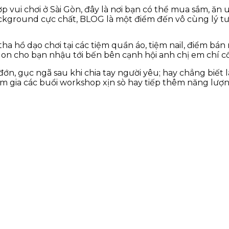
vui chơi ở Sài Gòn, đây là nơi bạn có thể mua sắm, ăn u
ackground cực chất, BLOG là một điểm đến vô cùng lý tư
 tha hồ dạo chơi tại các tiệm quần áo, tiệm nail, điểm b
on cho bạn nhậu tới bến bên cạnh hội anh chị em chí cố
, gục ngã sau khi chia tay người yêu; hay chẳng biết là
 gia các buổi workshop xịn sò hay tiếp thêm năng lượ