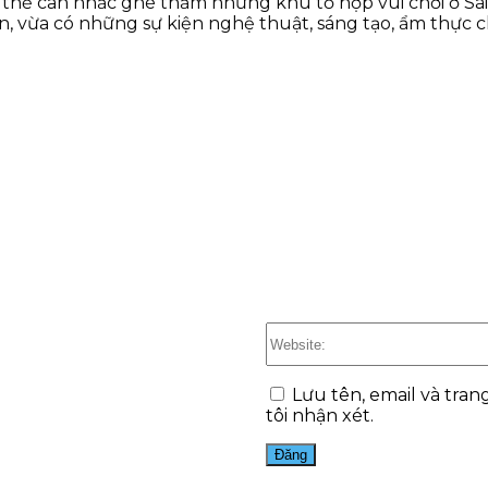
ó thể cân nhắc ghé thăm những khu tổ hợp vui chơi ở Sài
 vừa có những sự kiện nghệ thuật, sáng tạo, ẩm thực 
Lưu tên, email và tran
tôi nhận xét.