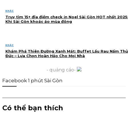
KHÁC
Truy tìm 15+ địa điểm check in Noel Sài Gòn HOT nhất 2025
Khi Sài Gòn khoác áo mùa đông
KHÁC
Khám Phá Thiên Đường Xanh Mát: Buffet Lẩu Rau Nấm Thủ
Đức – Lựa Chọn Hoàn Hảo Cho Mọi Nhà
- quảng cáo-
Facebook 1 phút Sài Gòn
Có thể bạn thích