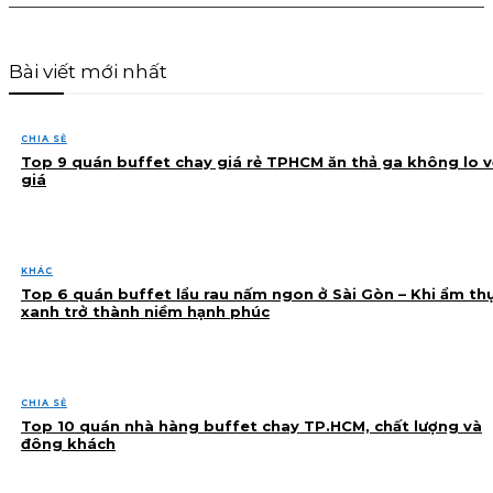
Bài viết mới nhất
CHIA SẺ
Top 9 quán buffet chay giá rẻ TPHCM ăn thả ga không lo v
giá
KHÁC
Top 6 quán buffet lẩu rau nấm ngon ở Sài Gòn – Khi ẩm th
xanh trở thành niềm hạnh phúc
CHIA SẺ
Top 10 quán nhà hàng buffet chay TP.HCM, chất lượng và
đông khách