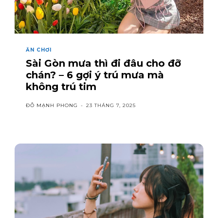
ĂN CHƠI
Sài Gòn mưa thì đi đâu cho đỡ
chán? – 6 gợi ý trú mưa mà
không trú tim
ĐỖ MẠNH PHONG
-
23 THÁNG 7, 2025