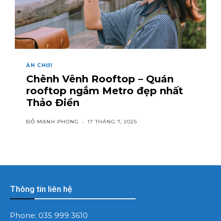
ĂN CHƠI
Chênh Vênh Rooftop – Quán
rooftop ngắm Metro đẹp nhất
Thảo Điền
ĐỖ MẠNH PHONG
-
17 THÁNG 7, 2025
Thông tin liên hệ
Phone:
035 999 3610