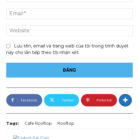
Ema
We
Lưu tên, email và trang web của tôi trong trình duyệt
này cho lần tiếp theo tôi nhận xét.
Facebook
Twitter
Pinterest
Tags:
Cafe Rooftop
Rooftop