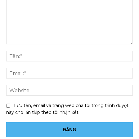
Bình
luận:
Tên
Ema
We
Lưu tên, email và trang web của tôi trong trình duyệt
này cho lần tiếp theo tôi nhận xét.