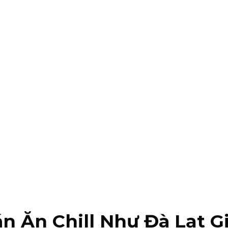
n Ăn Chill Như Đà Lạt G