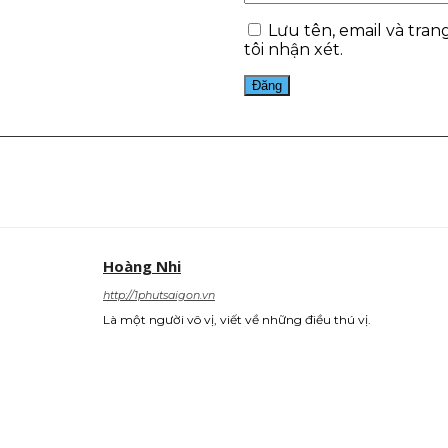
Lưu tên, email và tran
tôi nhận xét.
est
WhatsApp
Hoàng Nhi
http://1phutsaigon.vn
Là một người vô vị, viết về những điều thú vị.