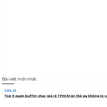
Bài viết mới nhất
CHIA SẺ
Top 9 quán buffet chay giá rẻ TPHCM ăn thả ga không lo v