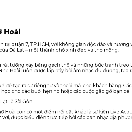
ớ Hoài
h tại quận 7, TP.HCM, với không gian độc đáo và hương 
ủa Đà Lạt – một thành phố xinh đẹp và thơ mộng.
rãi, tường xây bằng gạch thô và những bức tranh treo t
hớ Hoài luôn được lấp đầy bởi âm nhạc du dương, tạo ra
ế để tạo ra sự riêng tư và thoải mái cho khách hàng. Cá
ch hợp cho các buổi hẹn hò hoặc các cuộc gặp gỡ bạn bè.
oài còn có một điểm nổi bật khác là sự kiện Live Acoust
vời, được biểu diễn trực tiếp bởi các ban nhạc địa phươ