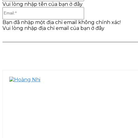
Vui lòng nhập tên của bạn ở đây
Email:*
Bạn đã nhập một địa chỉ email không chính xác!
Vui lòng nhập địa chỉ email của bạn ở đây
Share
Facebook
Twitter
Pinter