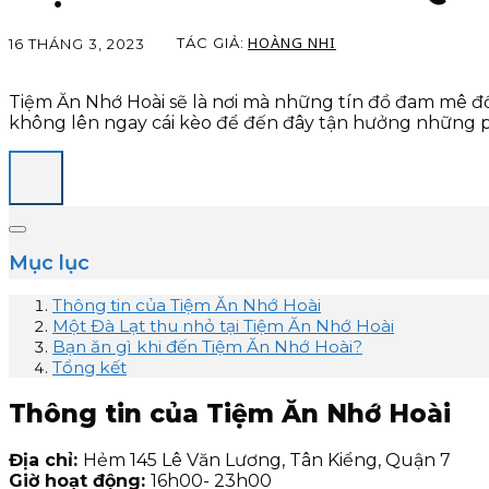
HOÀNG NHI
TÁC GIẢ:
16 THÁNG 3, 2023
Tiệm Ăn Nhớ Hoài sẽ là nơi mà những tín đồ đam mê đồ 
không lên ngay cái kèo để đến đây tận hưởng những p
Mục lục
Thông tin của Tiệm Ăn Nhớ Hoài
Một Đà Lạt thu nhỏ tại Tiệm Ăn Nhớ Hoài
Bạn ăn gì khi đến Tiệm Ăn Nhớ Hoài?
Tổng kết
Thông tin của Tiệm Ăn Nhớ Hoài
Địa chỉ:
Hẻm 145 Lê Văn Lương, Tân Kiểng, Quận 7
Giờ hoạt động:
16h00- 23h00