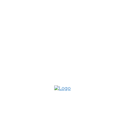
I ĐÀ LẠT