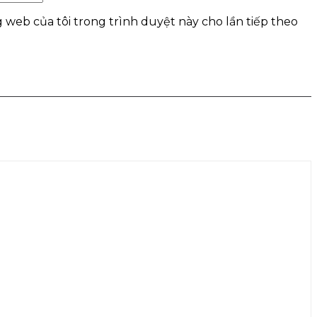
g web của tôi trong trình duyệt này cho lần tiếp theo