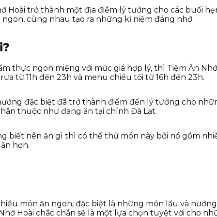
hớ Hoài trở thành một địa điểm lý tưởng cho các buổi h
 ngon, cùng nhau tạo ra những kỉ niệm đáng nhớ.
i?
 thực ngon miệng với mức giá hợp lý, thì Tiệm Ăn Nhớ H
a từ 11h đến 23h và menu chiều tối từ 16h đến 23h.
ớng đặc biệt đã trở thành điểm đến lý tưởng cho những 
ân thuộc như đang ăn tại chính Đà Lạt.
 biết nên ăn gì thì có thể thử món này bởi nó gồm nhi
 ăn hơn.
nhiều món ăn ngon, đặc biệt là những món lẩu và nướng 
n Nhớ Hoài chắc chắn sẽ là một lựa chọn tuyệt vời cho 