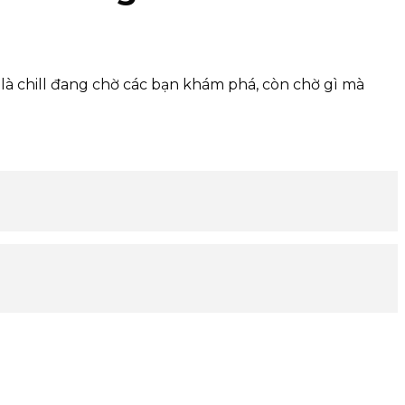
 là chill đang chờ các bạn khám phá, còn chờ gì mà