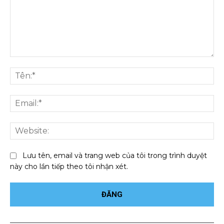
Bình
luận:
Tên
Ema
We
Lưu tên, email và trang web của tôi trong trình duyệt
này cho lần tiếp theo tôi nhận xét.