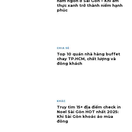
nấm ngon ở Sài Gòn – Khi ẩm
thực xanh trở thành niềm hạnh
phúc
CHIA SẺ
Top 10 quán nhà hàng buffet
chay TP.HCM, chất lượng và
đông khách
KHÁC
Truy tìm 15+ địa điểm check in
Noel Sài Gòn HOT nhất 2025:
Khi Sài Gòn khoác áo mùa
đông