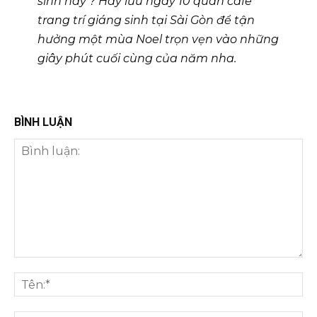
sinh này ? Hãy lưu ngay 10 quán cafe
trang trí giáng sinh tại Sài Gòn để tận
hưởng một mùa Noel trọn vẹn vào những
giây phút cuối cùng của năm nha.
BÌNH LUẬN
Bình
luận:
Tên