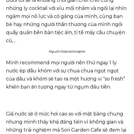
Buổi tối sẽ là khoảng thời gian chill chill cùng
những ly cocktail với xíu mồi nhắm và ngồi lại nhìn
ngắm mọi nỗ lực và cố gắng của mình, cùng bạn
bè hay những người thân thương của mình ngồi
quây quần bên bàn tiệc ấm, tỉ tê mấy câu chuyện
cũ,…
Nguồn:Naoranhcaphe
Mình recommend mọi người nên thử ngay 1 ly
nước ép dâu khóm với sự chua chua ngọt ngọt
của dâu và khóm sẽ tạo ra một hương vị “so fresh”
khiến bạn ấn tượng ngay từ ngụm đầu tiên.
Giá nước sẽ ở mức hơi cao so với mặt bằng chung
nhưng mình thấy khá đáng tiền vì không gian và
những trải nghiệm mà Sori Garden Cafe sẽ đem lại