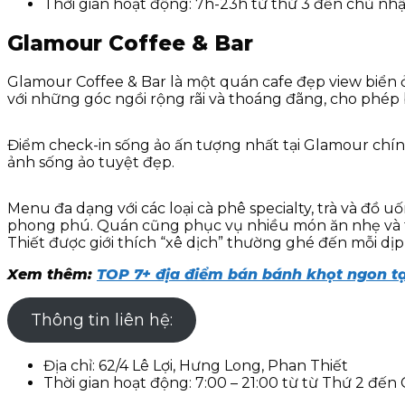
Thời gian hoạt động: 7h-23h từ thứ 3 đến chủ nhậ
Glamour Coffee & Bar
Glamour Coffee & Bar là một quán cafe đẹp view biển ở
với những góc ngồi rộng rãi và thoáng đãng, cho phép
Điểm check-in sống ảo ấn tượng nhất tại Glamour chính 
ảnh sống ảo tuyệt đẹp.
Menu đa dạng với các loại cà phê specialty, trà và đồ u
phong phú. Quán cũng phục vụ nhiều món ăn nhẹ và t
Thiết được giới thích “xê dịch” thường ghé đến mỗi dị
Xem thêm:
TOP 7+ địa điểm bán bánh khọt ngon tạ
Thông tin liên hệ:
Địa chỉ: 62/4 Lê Lợi, Hưng Long, Phan Thiết
Thời gian hoạt động: 7:00 – 21:00 từ từ Thứ 2 đế