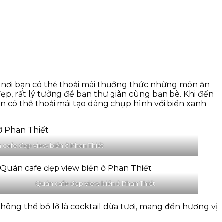
i, nơi bạn có thể thoải mái thưởng thức những món ăn
p, rất lý tưởng để bạn thư giãn cùng bạn bè. Khi đến
n có thể thoải mái tạo dáng chụp hình với biển xanh
 cafe đẹp view biển ở Phan Thiết
Quán cafe đẹp view biển ở Phan Thiết
hông thể bỏ lỡ là cocktail dừa tươi, mang đến hương vị