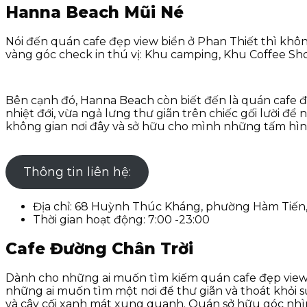
Hanna Beach Mũi Né
Nói đến quán cafe đẹp view biển ở Phan Thiết thì kh
vàng góc check in thú vị: Khu camping, Khu Coffee Sh
Bên cạnh đó, Hanna Beach còn biết đến là quán cafe đ
nhiệt đới, vừa ngả lưng thư giãn trên chiếc gối lười 
không gian nơi đây và sở hữu cho mình những tấm hình
Thông tin liên hệ:
Địa chỉ: 68 Huỳnh Thúc Kháng, phường Hàm Tiến
Thời gian hoạt động: 7:00 -23:00
Cafe Đường Chân Trời
Dành cho những ai muốn tìm kiếm quán cafe đẹp view b
những ai muốn tìm một nơi để thư giãn và thoát khỏi sự
và cây cối xanh mát xung quanh. Quán sở hữu góc nhìn