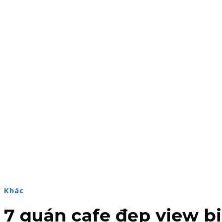
Khác
7 quán cafe đẹp view b