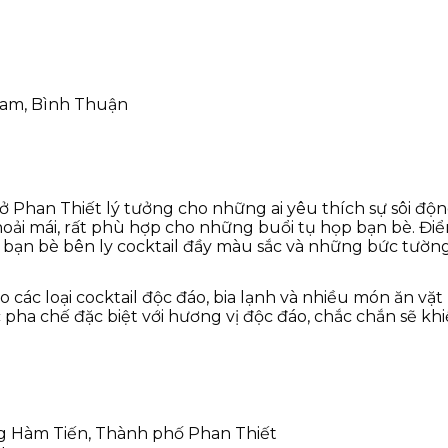
Nam, Bình Thuận
 Phan Thiết lý tưởng cho những ai yêu thích sự sôi độ
oải mái, rất phù hợp cho những buổi tụ họp bạn bè. Điể
g bạn bè bên ly cocktail đầy màu sắc và những bức tường
c loại cocktail độc đáo, bia lạnh và nhiều món ăn vặt h
ha chế đặc biệt với hương vị độc đáo, chắc chắn sẽ khi
ng Hàm Tiến, Thành phố Phan Thiết