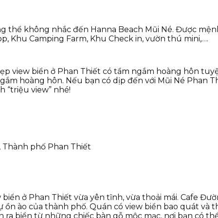
ông thể không nhắc đến Hanna Beach Mũi Né. Được mệnh
op, Khu Camping Farm, Khu Check in, vườn thú mini,….
ẹp view biển ở Phan Thiết có tầm ngắm hoàng hôn tuyệt
để ngắm hoàng hôn. Nếu bạn có dịp đến với Mũi Né Phan 
 “triệu view” nhé!
, Thành phố Phan Thiết
iển ở Phan Thiết vừa yên tĩnh, vừa thoải mái. Cafe Đư
 ồn ào của thành phố. Quán có view biển bao quát và thi
 ra biển từ những chiếc bàn gỗ mộc mạc, nơi bạn có thể