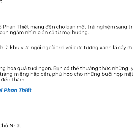
t
 Phan Thiết mang đến cho bạn một trải nghiệm sang trọn
 bạn ngắm nhìn biển cả từ mọi hướng.
là khu vực ngồi ngoài trời với bức tường xanh lá cây đượ
ống hoa quả tươi ngon. Bạn có thể thưởng thức những ly c
ráng miệng hấp dẫn, phù hợp cho những buổi họp mặt b
p đến thăm.
i Phan Thiết
n Chủ Nhật