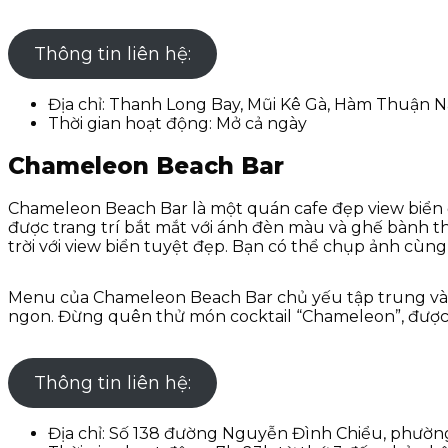
Thông tin liên hệ:
Địa chỉ: Thanh Long Bay, Mũi Kê Gà, Hàm Thuận 
Thời gian hoạt động: Mở cả ngày
Chameleon Beach Bar
Chameleon Beach Bar là một quán cafe đẹp view biển ở
được trang trí bắt mắt với ánh đèn màu và ghế bành th
trời với view biển tuyệt đẹp. Bạn có thể chụp ảnh cùn
Menu của Chameleon Beach Bar chủ yếu tập trung vào cá
ngon. Đừng quên thử món cocktail “Chameleon”, được p
Thông tin liên hệ:
Địa chỉ: Số 138 đường Nguyễn Đình Chiểu, phườ