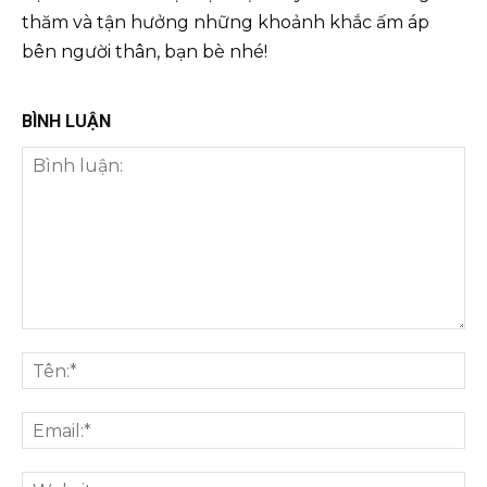
thăm và tận hưởng những khoảnh khắc ấm áp
bên người thân, bạn bè nhé!
BÌNH LUẬN
Bình
luận:
Tên
Ema
We