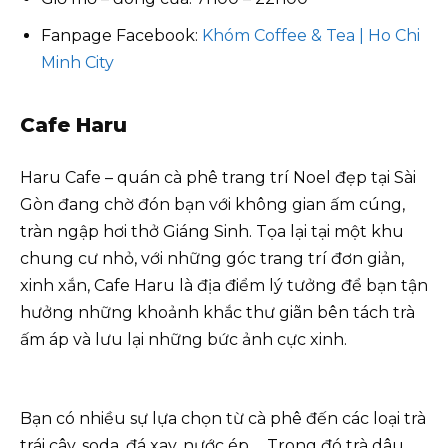
Fanpage Facebook:
Khóm Coffee & Tea | Ho Chi
Minh City
Cafe Haru
Haru Cafe – quán cà phê trang trí Noel đẹp tại Sài
Gòn đang chờ đón bạn với không gian ấm cúng,
tràn ngập hơi thở Giáng Sinh. Tọa lại tại một khu
chung cư nhỏ, với những góc trang trí đơn giản,
xinh xắn, Cafe Haru là địa điểm lý tưởng để bạn tận
hưởng những khoảnh khắc thư giãn bên tách trà
ấm áp và lưu lại những bức ảnh cực xinh.
Bạn có nhiều sự lựa chọn từ cà phê đến các loại trà
trái cây, soda, đá xay, nước ép,… Trong đó trà dâu