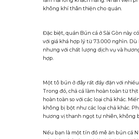
làm hài lòng khách hàng. Nhân viên ph
không khí thân thiện cho quán.
Đặc biệt, quán Bún cá ở Sài Gòn này có
với giá khá hợp lý từ 73.000 nghìn. 
nhưng với chất lượng dịch vụ và hương
hợp.
Một tô bún ở đây rất đầy đặn với nhiều
Trong đó, chả cá làm hoàn toàn từ thịt
hoàn toàn so với các loại chả khác. Miến
không bị bột như các loại chả khác. P
hương vị thanh ngọt tự nhiên, không bị
Nếu bạn là một tín đồ mê ăn bún cá N