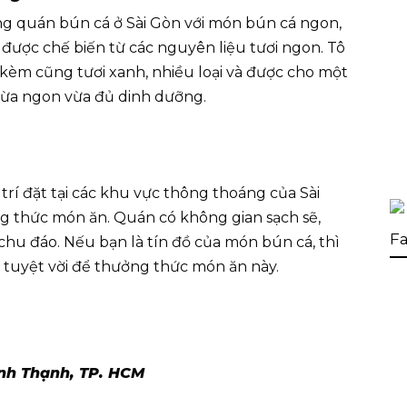
g quán bún cá ở Sài Gòn với món bún cá ngon,
được chế biến từ các nguyên liệu tươi ngon. Tô
 kèm cũng tươi xanh, nhiều loại và được cho một
 vừa ngon vừa đủ dinh dưỡng.
trí đặt tại các khu vực thông thoáng của Sài
ởng thức món ăn. Quán có không gian sạch sẽ,
Fa
hu đáo. Nếu bạn là tín đồ của món bún cá, thì
 tuyệt vời để thưởng thức món ăn này.
ình Thạnh, TP. HCM