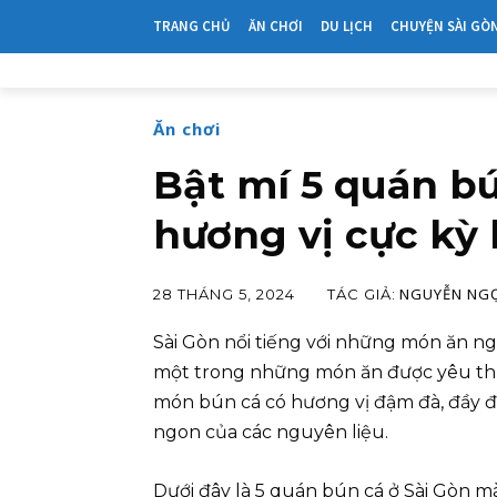
TRANG CHỦ
ĂN CHƠI
DU LỊCH
CHUYỆN SÀI GÒ
Ăn chơi
Bật mí 5 quán bú
hương vị cực kỳ
NGUYỄN NG
TÁC GIẢ:
28 THÁNG 5, 2024
Sài Gòn nổi tiếng với những món ăn ng
một trong những món ăn được yêu thích
món bún cá có hương vị đậm đà, đầy đủ
ngon của các nguyên liệu.
Dưới đây là 5 quán bún cá ở Sài Gòn 