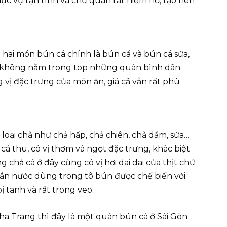
ục vụ tận tình và chủ quán rất niềm nở, tạo nên
 hai món bún cá chính là bún cá và bún cá sứa,
Dù không nằm trong top những quán bình dân
 vị đặc trưng của món ăn, giá cả vẫn rất phù
 loại chả như chả hấp, chả chiên, chả dầm, sứa…
 cá thu, có vị thơm và ngọt đặc trưng, khác biệt
g chả cá ở đây cũng có vị hơi dai dai của thịt chứ
hần nước dùng trong tô bún được chế biến với
 tanh và rất trong veo.
ha Trang thì đây là một quán bún cá ở Sài Gòn