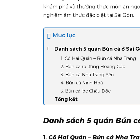
khám phá và thưởng thức món ăn ngon
nghiệm ẩm thực đặc biệt tại Sài Gòn.
Mục lục
Danh sách 5 quán Bún cá ở Sài 
1. Cô Hai Quán – Bún cá Nha Trang
2. Bún cá rô đồng Hoàng Cúc
3. Bún cá Nha Trang Yến
4. Bún cá Ninh Hoà
5. Bún cá lóc Châu Đốc
Tổng kết
Danh sách 5 quán Bún cá
1.
Cô Hai Quán – Bún cá Nha Tr