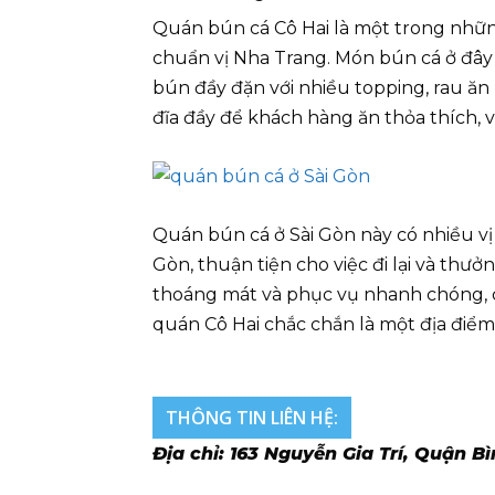
Quán bún cá Cô Hai là một trong nhữn
chuẩn vị Nha Trang. Món bún cá ở đây 
bún đầy đặn với nhiều topping, rau ăn
đĩa đầy để khách hàng ăn thỏa thích,
Quán bún cá ở Sài Gòn này có nhiều vị 
Gòn, thuận tiện cho việc đi lại và thư
thoáng mát và phục vụ nhanh chóng, c
quán Cô Hai chắc chắn là một địa điểm
THÔNG TIN LIÊN HỆ:
Địa chỉ: 163 Nguyễn Gia Trí, Quận B