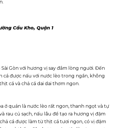
n.
hường Cầu Kho, Quận 1
Sài Gòn với hương vị say đắm lòng người. Đến
 cá được nấu với nước lèo trong ngần, không
hịt cá và chả cá dai dai thơm ngon.
 ở quán là nước lèo rất ngon, thanh ngọt và tự
và rau củ sạch, nấu lâu để tạo ra hương vị đậm
chả cá được làm từ thịt cá tươi ngon, có vị đậm