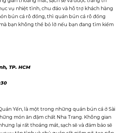
g gian thoáng mát, sạch sẽ và được trang trí
ục vụ nhiệt tình, chu đáo và hỗ trợ khách hàng
món bún cá rô đồng, thì quán bún cá rô đồng
 mà bạn không thể bỏ lỡ nếu bạn đang tìm kiểm
ình, TP. HCM
:30
 Quán Yến, là một trong những quán bún cá ở Sài
i những món ăn đậm chất Nha Trang. Không gian
hưng lại rất thoáng mát, sạch sẽ và đảm bảo sẽ