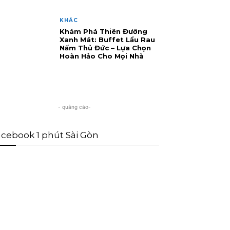
KHÁC
Khám Phá Thiên Đường
Xanh Mát: Buffet Lẩu Rau
Nấm Thủ Đức – Lựa Chọn
Hoàn Hảo Cho Mọi Nhà
- quảng cáo-
cebook 1 phút Sài Gòn