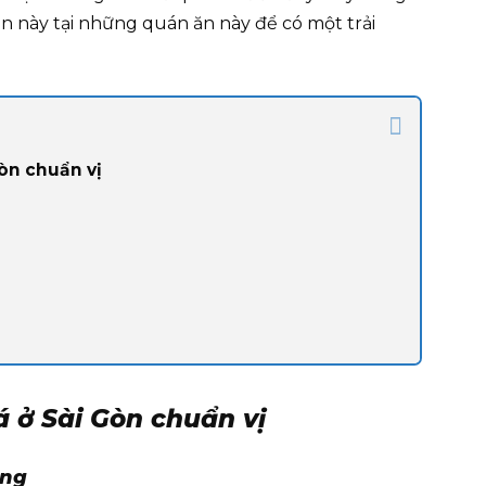
 này tại những quán ăn này để có một trải
Gòn chuẩn vị
 ở Sài Gòn chuẩn vị
ang