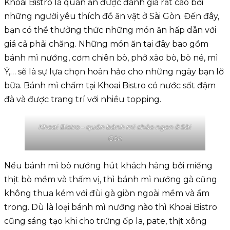
Khoai Bistro là quán ăn được đánh giá rất cao bởi
những người yêu thích đồ ăn vặt ở Sài Gòn. Đến đây,
bạn có thể thưởng thức những món ăn hấp dẫn với
giá cả phải chăng. Những món ăn tại đây bao gồm
bánh mì nướng, cơm chiên bò, phở xào bò, bò né, mì
Ý,… sẽ là sự lựa chọn hoàn hảo cho những ngày bạn lỡ
bữa. Bánh mì chấm tại Khoai Bistro có nước sốt đậm
đà và được trang trí với nhiều topping.
Khoai Bistro – quán bánh mì chảo ngon ở Sài
Gòn
Nếu bánh mì bò nướng hút khách hàng bởi miếng
thịt bò mềm và thấm vị, thì bánh mì nướng gà cũng
không thua kém với đùi gà giòn ngoài mềm và ẩm
trong. Dù là loại bánh mì nướng nào thì Khoai Bistro
cũng sáng tạo khi cho trứng ốp la, pate, thịt xông