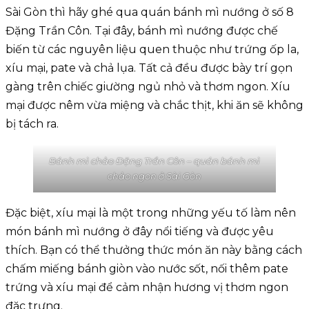
Sài Gòn thì hãy ghé qua quán bánh mì nướng ở số 8
Đặng Trần Côn. Tại đây, bánh mì nướng được chế
biến từ các nguyên liệu quen thuộc như trứng ốp la,
xíu mại, pate và chả lụa. Tất cả đều được bày trí gọn
gàng trên chiếc giường ngủ nhỏ và thơm ngon. Xíu
mại được nêm vừa miệng và chắc thịt, khi ăn sẽ không
bị tách ra.
Bánh mì chảo Đặng Trần Côn – quán bánh mì
chảo ngon ở Sài Gòn
Đặc biệt, xíu mại là một trong những yếu tố làm nên
món bánh mì nướng ở đây nổi tiếng và được yêu
thích. Bạn có thể thưởng thức món ăn này bằng cách
chấm miếng bánh giòn vào nước sốt, nối thêm pate
trứng và xíu mại để cảm nhận hương vị thơm ngon
đặc trưng.