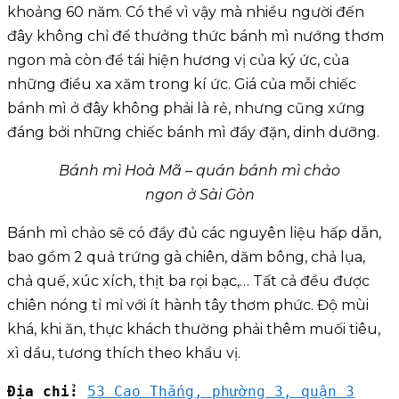
khoảng 60 năm. Có thể vì vậy mà nhiều người đến
đây không chỉ để thưởng thức bánh mì nướng thơm
ngon mà còn để tái hiện hương vị của ký ức, của
những điều xa xăm trong kí ức. Giá của mỗi chiếc
bánh mì ở đây không phải là rẻ, nhưng cũng xứng
đáng bởi những chiếc bánh mì đầy đặn, dinh dưỡng.
Bánh mì Hoà Mã – quán bánh mì chảo
ngon ở Sài Gòn
Bánh mì chảo sẽ có đầy đủ các nguyên liệu hấp dẫn,
bao gồm 2 quả trứng gà chiên, dăm bông, chả lụa,
chả quế, xúc xích, thịt ba rọi bạc,… Tất cả đều được
chiên nóng tỉ mỉ với ít hành tây thơm phức. Độ mùi
khá, khi ăn, thực khách thường phải thêm muối tiêu,
xì dầu, tương thích theo khẩu vị.
Địa chỉ: 
53 Cao Thắng, phường 3, quận 3