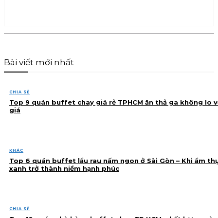
Bài viết mới nhất
CHIA SẺ
Top 9 quán buffet chay giá rẻ TPHCM ăn thả ga không lo v
giá
KHÁC
Top 6 quán buffet lẩu rau nấm ngon ở Sài Gòn – Khi ẩm th
xanh trở thành niềm hạnh phúc
CHIA SẺ