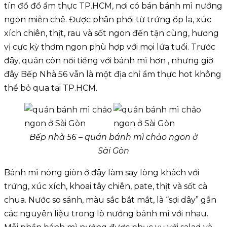
tín đồ đồ ẩm thực TP.HCM, nơi có bán bánh mì nướng
ngon miễn chê. Được phân phối từ trứng ốp la, xúc
xích chiên, thịt, rau và sốt ngon đến tận cùng, hương
vị cực kỳ thơm ngon phù hợp với mọi lứa tuổi. Trước
đây, quán còn nổi tiếng với bánh mì hơn , nhưng giờ
đây Bếp Nhà 56 vẫn là một địa chỉ ẩm thực hot không
thể bỏ qua tại TP.HCM.
Bếp nhà 56 – quán bánh mì chảo ngon ở
Sài Gòn
Bánh mì nóng giòn ở đây làm say lòng khách với
trứng, xúc xích, khoai tây chiên, pate, thịt và sốt cà
chua. Nước so sánh, màu sắc bắt mắt, là “sợi dây” gắn
các nguyên liệu trong lò nướng bánh mì với nhau.