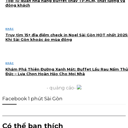
Top 10 quán nhà hàng buffet chay TP.HCM, chất lượng và
đông khách
KHÁC
Truy tìm 15+ địa điểm check in Noel Sài Gòn HOT nhất 2025
Khi Sài Gòn khoác áo mùa đông
KHÁC
Khám Phá Thiên Đường Xanh Mát: Buffet Lẩu Rau Nấm Thủ
Đức – Lựa Chọn Hoàn Hảo Cho Mọi Nhà
- quảng cáo-
Facebook 1 phút Sài Gòn
Có thể bạn thích