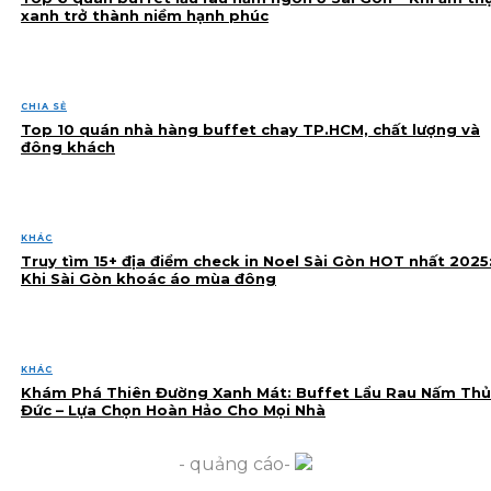
xanh trở thành niềm hạnh phúc
CHIA SẺ
Top 10 quán nhà hàng buffet chay TP.HCM, chất lượng và
đông khách
KHÁC
Truy tìm 15+ địa điểm check in Noel Sài Gòn HOT nhất 2025
Khi Sài Gòn khoác áo mùa đông
KHÁC
Khám Phá Thiên Đường Xanh Mát: Buffet Lẩu Rau Nấm Thủ
Đức – Lựa Chọn Hoàn Hảo Cho Mọi Nhà
- quảng cáo-