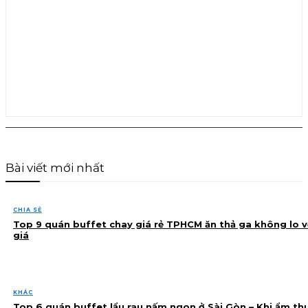
Bài viết mới nhất
CHIA SẺ
Top 9 quán buffet chay giá rẻ TPHCM ăn thả ga không lo v
giá
KHÁC
Top 6 quán buffet lẩu rau nấm ngon ở Sài Gòn – Khi ẩm th