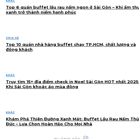
KHÁC
Top 6 quán buffet lẩu rau nấm ngon ở Sài Gòn – Khi ẩm th
xanh trở thành niềm hạnh phúc
CHIA SẺ
Top 10 quán nhà hàng buffet chay TP.HCM, chất lượng và
đông khách
KHÁC
Truy tìm 15+ địa điểm check in Noel Sài Gòn HOT nhất 2025
Khi Sài Gòn khoác áo mùa đông
KHÁC
Khám Phá Thiên Đường Xanh Mát: Buffet Lẩu Rau Nấm Thủ
Đức – Lựa Chọn Hoàn Hảo Cho Mọi Nhà