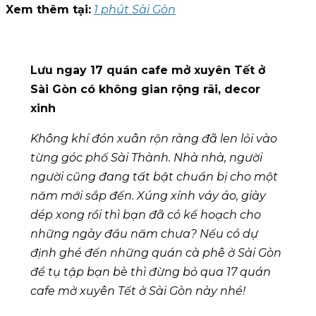
Xem thêm tại:
1 phút Sài Gòn
Lưu ngay 17 quán cafe mở xuyên Tết ở
Sài Gòn có không gian rộng rãi, decor
xinh
Không khí đón xuân rộn ràng đã len lỏi vào
từng góc phố Sài Thành. Nhà nhà, người
người cũng đang tất bật chuẩn bị cho một
năm mới sắp đến. Xúng xính váy áo, giày
dép xong rồi thì bạn đã có kế hoạch cho
những ngày đầu năm chưa? Nếu có dự
định ghé đến những quán cà phê ở Sài Gòn
để tụ tập bạn bè thì đừng bỏ qua 17 quán
cafe mở xuyên Tết ở Sài Gòn này nhé!