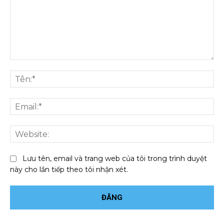
Bình
luận:
Tên
Ema
We
Lưu tên, email và trang web của tôi trong trình duyệt
này cho lần tiếp theo tôi nhận xét.