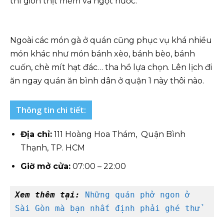
thì giòn thịt mềm và ngọt nước.
Ngoài các món gà ở quán cũng phục vụ khá nhiều
món khác như món bánh xèo, bánh bèo, bánh
cuốn, chè mít hạt đác… tha hồ lựa chọn. Lên lịch đi
ăn ngay quán ăn bình dân ở quận 1 này thôi nào.
Thông tin chi tiết:
Địa chỉ:
111 Hoàng Hoa Thám, Quận Bình
Thạnh, TP. HCM
Giờ mở cửa:
07:00 – 22:00
Xem thêm tại: 
Những quán phở ngon ở 
Sài Gòn mà bạn nhất định phải ghé thử