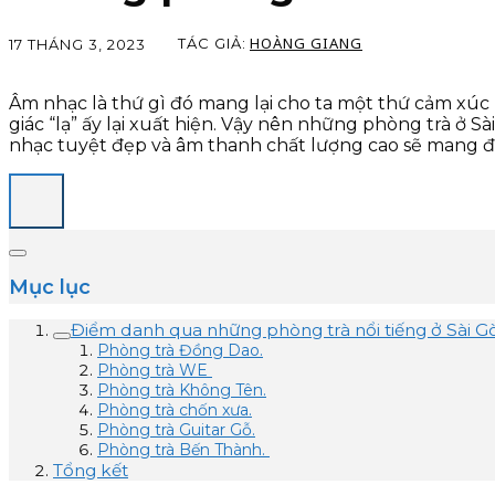
HOÀNG GIANG
TÁC GIẢ:
17 THÁNG 3, 2023
Âm nhạc là thứ gì đó mang lại cho ta một thứ cảm xúc 
giác “lạ” ấy lại xuất hiện. Vậy nên những phòng trà ở
nhạc tuyệt đẹp và âm thanh chất lượng cao sẽ mang đế
Mục lục
Điểm danh qua những phòng trà nổi tiếng ở Sài 
Phòng trà Đồng Dao.
Phòng trà WE
Phòng trà Không Tên.
Phòng trà chốn xưa.
Phòng trà Guitar Gỗ.
Phòng trà Bến Thành.
Tổng kết