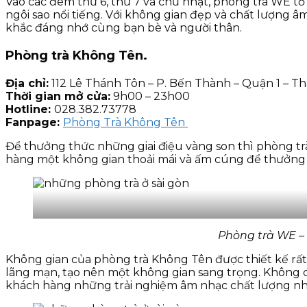
Vào các đêm thứ 6, thứ 7 và chủ nhật, phòng trà WE tổ
ngôi sao nổi tiếng. Với không gian đẹp và chất lượng
khắc đáng nhớ cùng bạn bè và người thân.
Phòng trà Không Tên.
Địa chỉ:
112 Lê Thánh Tôn – P. Bến Thành – Quận 1 – T
Thời gian mở cửa:
9h00 – 23h00
Hotline:
028.382.73778
Fanpage:
Phòng Trà Không Tên
Để thưởng thức những giai điệu vàng son thì phòng t
hàng một không gian thoải mái và ấm cúng để thưởng
Phòng trà WE –
Không gian của phòng trà Không Tên được thiết kế rất
lãng mạn, tạo nên một không gian sang trọng. Không c
khách hàng những trải nghiệm âm nhạc chất lượng nh