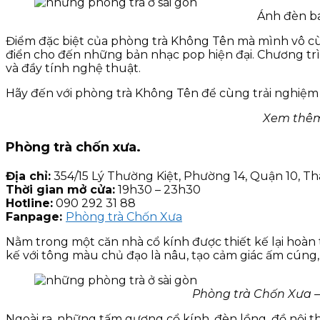
Ánh đèn ba
Điểm đặc biệt của phòng trà Không Tên mà mình vô cùn
điển cho đến những bản nhạc pop hiện đại. Chương tr
và đầy tính nghệ thuật.
Hãy đến với phòng trà Không Tên để cùng trải nghiệm
Xem thê
Phòng trà chốn xưa.
Địa chỉ:
354/15 Lý Thường Kiệt, Phường 14, Quận 10, T
Thời gian mở cửa:
19h30 – 23h30
Hotline:
090 292 31 88
Fanpage:
Phòng trà Chốn Xưa
Nằm trong một căn nhà cổ kính được thiết kế lại hoàn
kế với tông màu chủ đạo là nâu, tạo cảm giác ấm cúng,
Phòng trà Chốn Xưa –
Ngoài ra, những tấm gương cổ kính, đèn lồng, đồ nội t