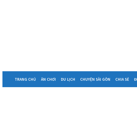
TRANG CHỦ
ĂN CHƠI
DU LỊCH
CHUYỆN SÀI GÒN
CHIA SẺ
Đ