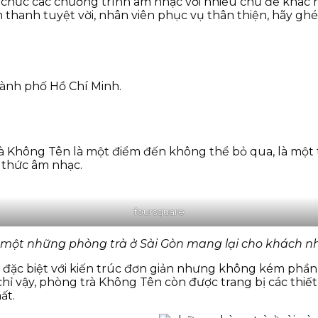
 chức các chương trình âm nhạc với nhiều chủ đề khác nh
 âm thanh tuyệt vời, nhân viên phục vụ thân thiện, hãy
hành phố Hồ Chí Minh.
rà Không Tên là một điểm đến không thể bỏ qua, là mộ
 thức âm nhạc.
foursquare
 một những phòng trà ở Sài Gòn mang lại cho khách n
 đặc biệt với kiến trúc đơn giản nhưng không kém phần 
hỉ vậy, phòng trà Không Tên còn được trang bị các thiế
ất.