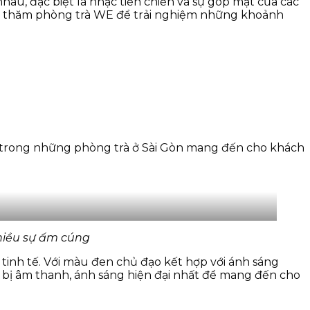
au, đặc biệt là nhạc tiền chiến và sự góp mặt của các
 ghé thăm phòng trà WE để trải nghiệm những khoảnh
t trong những phòng trà ở Sài Gòn mang đến cho khách
hiều sự ấm cúng
tinh tế. Với màu đen chủ đạo kết hợp với ánh sáng
t bị âm thanh, ánh sáng hiện đại nhất để mang đến cho