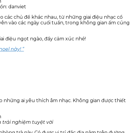
ồn: danviet
 các chủ đề khác nhau, từ những giai điệu nhạc cổ
yên vào các ngày cuối tuần, trong không gian ấm cúng
i điệu ngọt ngào, đầy cảm xúc nhé!
noel này! “
ho những ai yêu thích âm nhạc. Không gian được thiết
trải nghiệm tuyệt vời
phòng trà này. Có được vị trí đắc địa nằm trên đường