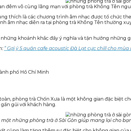
n đêm vô cùng lãng mạn với phòng trà Không Tên ngu
g thích là các chương trình âm nhạc được tổ chức theo
ình âm nhạc diễn ra tại phòng trà Không Tên thường xu
 những khoảnh khắc đầy ý nghĩa và tận hưởng những gia
m:
” Gợi ý 5 quán cafe acoustic Đà Lạt cực chill cho mùa 
hành phố Hồ Chí Minh
 toàn, phòng trà Chốn Xưa là một không gian đặc biệt c
 gần gũi với khách hàng.
 một những phòng trà ở Sài Gòn giúp mang lại cho bạn 
hất cũng làm tăng thêm sự đặc biệt cho không gian của 