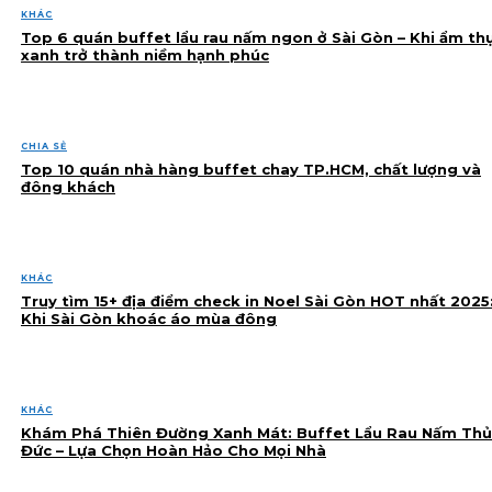
KHÁC
Top 6 quán buffet lẩu rau nấm ngon ở Sài Gòn – Khi ẩm th
xanh trở thành niềm hạnh phúc
CHIA SẺ
Top 10 quán nhà hàng buffet chay TP.HCM, chất lượng và
đông khách
KHÁC
Truy tìm 15+ địa điểm check in Noel Sài Gòn HOT nhất 2025
Khi Sài Gòn khoác áo mùa đông
KHÁC
Khám Phá Thiên Đường Xanh Mát: Buffet Lẩu Rau Nấm Thủ
Đức – Lựa Chọn Hoàn Hảo Cho Mọi Nhà