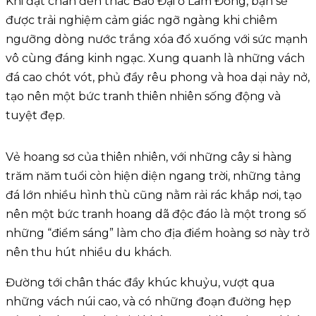
Khi đặt chân đến thác Bảo Đại ở Lâm Đồng, bạn sẽ
được trải nghiệm cảm giác ngỡ ngàng khi chiêm
ngưỡng dòng nước trắng xóa đổ xuống với sức mạnh
vô cùng đáng kinh ngạc. Xung quanh là những vách
đá cao chót vót, phủ đầy rêu phong và hoa dại nảy nở,
tạo nên một bức tranh thiên nhiên sống động và
tuyệt đẹp.
Vẻ hoang sơ của thiên nhiên, với những cây si hàng
trăm năm tuổi còn hiện diện ngang trời, những tảng
đá lớn nhiều hình thù cũng nằm rải rác khắp nơi, tạo
nên một bức tranh hoang dã độc đáo là một trong số
những “điểm sáng” làm cho địa điểm hoàng sơ này trở
nên thu hút nhiều du khách.
Đường tới chân thác đầy khúc khuỷu, vượt qua
những vách núi cao, và có những đoạn đường hẹp