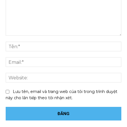
Bình
luận:
Tên
Ema
We
Lưu tên, email và trang web của tôi trong trình duyệt
này cho lần tiếp theo tôi nhận xét.