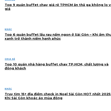
Top 9 quán buffet chay giá rẻ TPHCM ăn thả ga không lo v
giá
KHÁC
Top 6 quán buffet lẩu rau nấm ngon ở Sài Gòn – Khi ẩm th
xanh trở thành niềm hạnh phúc
CHIA SẺ
Top 10 quán nhà hàng buffet chay TP.HCM, chất lượng và
đông khách
KHÁC
Truy tìm 15+ địa điểm check in Noel Sài Gòn HOT nhất 2025
Khi Sài Gòn khoác áo mùa đông