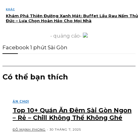
KHÁC
Khám Phá Thiên Đường Xanh Mát: Buffet Lẩu Rau Nấm Thủ
Đức – Lựa Chọn Hoàn Hảo Cho Mọi Nhà
- quảng cáo-
Facebook 1 phút Sài Gòn
Có thể bạn thích
ĂN CHƠI
Top 10+ Quán Ăn Đêm Sài Gòn Ngon
– Rẻ – Chill Không Thể Không Ghé
ĐỖ MẠNH PHONG
-
30 THÁNG 7, 2025