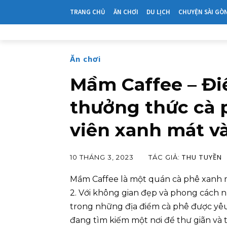
TRANG CHỦ
ĂN CHƠI
DU LỊCH
CHUYỆN SÀI GÒ
Ăn chơi
Mầm Caffee – Đi
thưởng thức cà 
viên xanh mát 
THU TUYỀN
TÁC GIẢ:
10 THÁNG 3, 2023
Mầm Caffee là một quán cà phê xanh 
2. Với không gian đẹp và phong cách n
trong những địa điểm cà phê được yêu
đang tìm kiếm một nơi để thư giãn và