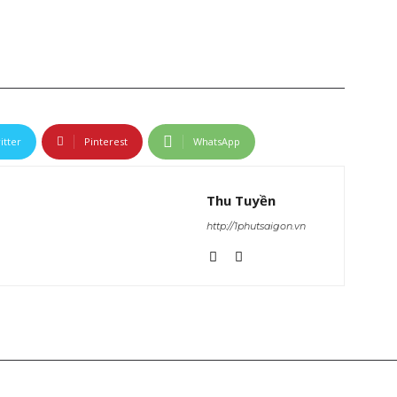
itter
Pinterest
WhatsApp
Thu Tuyền
http://1phutsaigon.vn