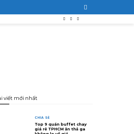
i viết mới nhất
CHIA SẺ
Top 9 quán buffet chay
giá rẻ TPHCM ăn thả ga
không lo về giá