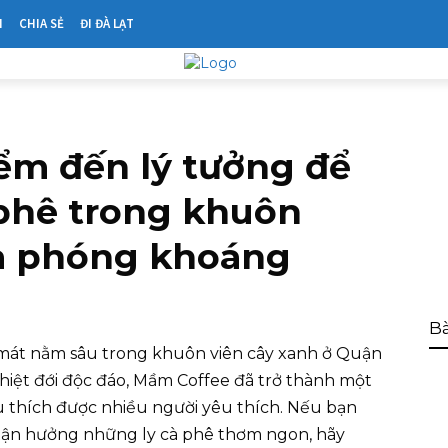
N
CHIA SẺ
ĐI ĐÀ LẠT
ểm đến lý tưởng để
phê trong khuôn
và phóng khoáng
Bà
mát nằm sâu trong khuôn viên cây xanh ở Quận
hiệt đới độc đáo, Mầm Coffee đã trở thành một
 thích được nhiều người yêu thích. Nếu bạn
 tận hưởng những ly cà phê thơm ngon, hãy