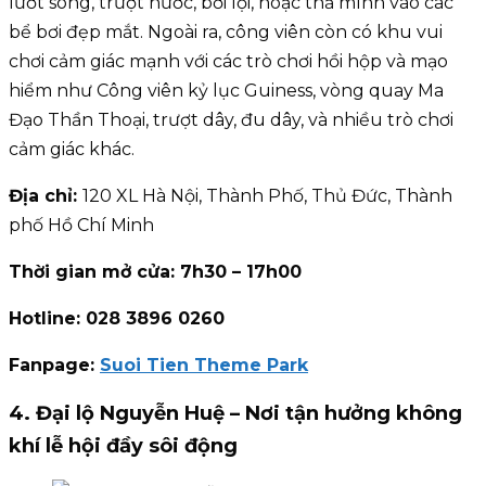
lướt sóng, trượt nước, bơi lội, hoặc thả mình vào các
bể bơi đẹp mắt. Ngoài ra, công viên còn có khu vui
chơi cảm giác mạnh với các trò chơi hồi hộp và mạo
hiểm như Công viên kỷ lục Guiness, vòng quay Ma
Đạo Thần Thoại, trượt dây, đu dây, và nhiều trò chơi
cảm giác khác.
Địa chỉ:
120 XL Hà Nội, Thành Phố, Thủ Đức, Thành
phố Hồ Chí Minh
Thời gian mở cửa: 7h30 – 17h00
Hotline: 028 3896 0260
Fanpage:
Suoi Tien Theme Park
4. Đại lộ Nguyễn Huệ – Nơi tận hưởng không
khí lễ hội đầy sôi động