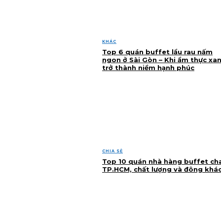
KHÁC
Top 6 quán buffet lẩu rau nấm
ngon ở Sài Gòn – Khi ẩm thực xa
trở thành niềm hạnh phúc
CHIA SẺ
Top 10 quán nhà hàng buffet ch
TP.HCM, chất lượng và đông khá