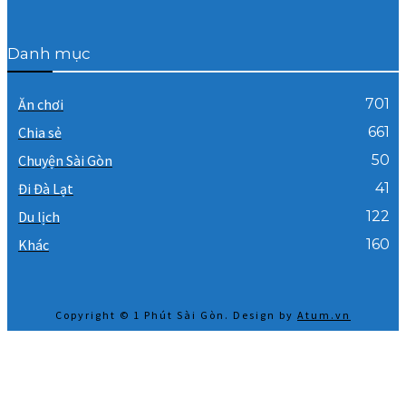
Danh mục
Ăn chơi
701
Chia sẻ
661
Chuyện Sài Gòn
50
Đi Đà Lạt
41
Du lịch
122
Khác
160
Copyright © 1 Phút Sài Gòn. Design by
Atum.vn