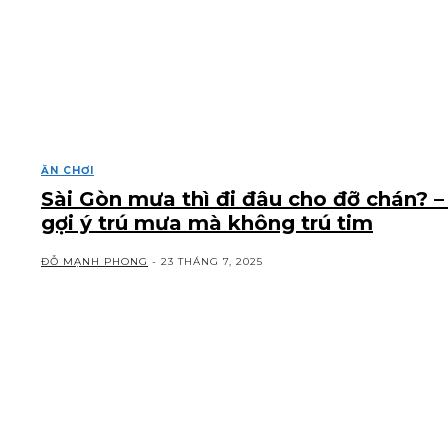
ĂN CHƠI
Sài Gòn mưa thì đi đâu cho đỡ chán? –
gợi ý trú mưa mà không trú tim
ĐỖ MẠNH PHONG
-
23 THÁNG 7, 2025