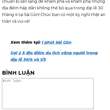
chuẩn bị sẵn sàng để khám phá và khám phá những
địa điểm hấp dẫn không thể bỏ qua trong dịp lễ 30
tháng 4 tại Sài Gòn! Chúc bạn có một kỳ nghỉ thật an
toàn và vui vẻ!
Xem thêm tại:
1 phút Sài Gòn
Gợi ý 5 địa điểm du lịch vắng người trong
dịp lễ 30/4 và 1/5
BÌNH LUẬN
Bình
luận: